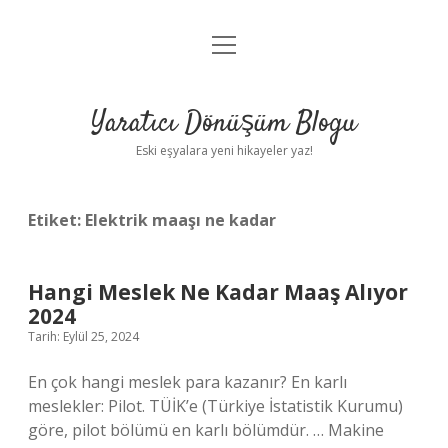
menüyü
Anasayfa
aç
Gizlilik Politikası
Yaratıcı Dönüşüm Blogu
Yasal Uyarı
Eski eşyalara yeni hikayeler yaz!
Hakkımızda
Etiket:
Elektrik maaşı ne kadar
Hangi Meslek Ne Kadar Maaş Alıyor
2024
Tarih: Eylül 25, 2024
En çok hangi meslek para kazanır? En karlı
meslekler: Pilot. TÜİK’e (Türkiye İstatistik Kurumu)
göre, pilot bölümü en karlı bölümdür. … Makine