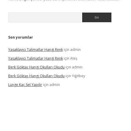
Arama
Son yorumlar
Yasaklayıcı Talimatlar Hangi Renk
için
admin
Yasaklayıcı Talimatlar Hangi Renk
için
Ateş
Berk Göktaş Hangi Okulları Okudu
için
admin
Berk Göktaş Hangi Okulları Okudu
için
Yiğitbey
Lunge Kaç Set Yapılır
için
admin
pera bahis