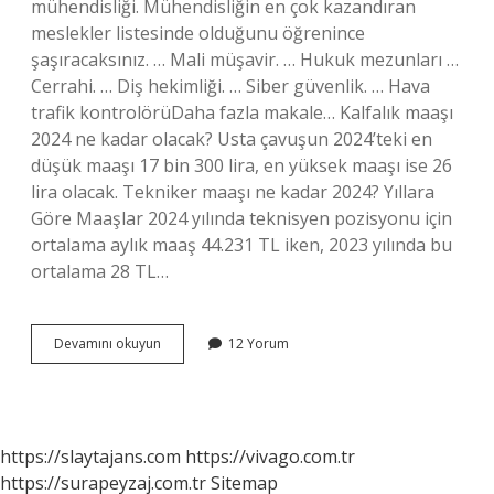
mühendisliği. Mühendisliğin en çok kazandıran
meslekler listesinde olduğunu öğrenince
şaşıracaksınız. … Mali müşavir. … Hukuk mezunları …
Cerrahi. … Diş hekimliği. … Siber güvenlik. … Hava
trafik kontrolörüDaha fazla makale… Kalfalık maaşı
2024 ne kadar olacak? Usta çavuşun 2024’teki en
düşük maaşı 17 bin 300 lira, en yüksek maaşı ise 26
lira olacak. Tekniker maaşı ne kadar 2024? Yıllara
Göre Maaşlar 2024 yılında teknisyen pozisyonu için
ortalama aylık maaş 44.231 TL iken, 2023 yılında bu
ortalama 28 TL…
Hangi
Devamını okuyun
12 Yorum
Meslek
Ne
Kadar
Maaş
Alıyor
https://slaytajans.com
https://vivago.com.tr
2024
https://surapeyzaj.com.tr
Sitemap