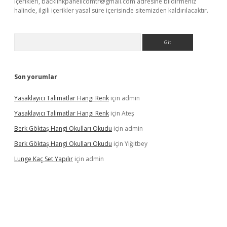
içerikleri,
backlinkpanelicomtr@gmail.com
adresine bildirmeniz
halinde, ilgili içerikler yasal süre içerisinde sitemizden kaldırılacaktır.
Arama
Son yorumlar
Yasaklayıcı Talimatlar Hangi Renk
için
admin
Yasaklayıcı Talimatlar Hangi Renk
için
Ateş
Berk Göktaş Hangi Okulları Okudu
için
admin
Berk Göktaş Hangi Okulları Okudu
için
Yiğitbey
Lunge Kaç Set Yapılır
için
admin