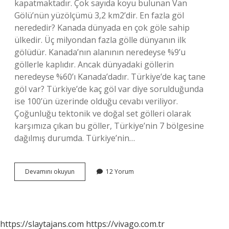
kapatmaktadır. Çok sayıda koyu bulunan Van
Gölü’nün yüzölçümü 3,2 km2’dir. En fazla göl
nerededir? Kanada dünyada en çok göle sahip
ülkedir. Üç milyondan fazla gölle dünyanın ilk
gölüdür. Kanada’nın alanının neredeyse %9’u
göllerle kaplıdır. Ancak dünyadaki göllerin
neredeyse %60’ı Kanada’dadır. Türkiye’de kaç tane
göl var? Türkiye’de kaç göl var diye sorulduğunda
ise 100’ün üzerinde olduğu cevabı veriliyor.
Çoğunluğu tektonik ve doğal set gölleri olarak
karşımıza çıkan bu göller, Türkiye’nin 7 bölgesine
dağılmış durumda. Türkiye’nin…
En
Devamını okuyun
12 Yorum
Çok
Göl
Hangi
Ilde
https://slaytajans.com
https://vivago.com.tr