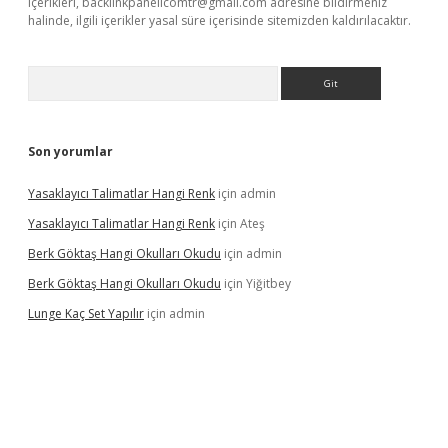
içerikleri,
backlinkpanelicomtr@gmail.com
adresine bildirmeniz
halinde, ilgili içerikler yasal süre içerisinde sitemizden kaldırılacaktır.
Arama
Son yorumlar
Yasaklayıcı Talimatlar Hangi Renk
için
admin
Yasaklayıcı Talimatlar Hangi Renk
için
Ateş
Berk Göktaş Hangi Okulları Okudu
için
admin
Berk Göktaş Hangi Okulları Okudu
için
Yiğitbey
Lunge Kaç Set Yapılır
için
admin