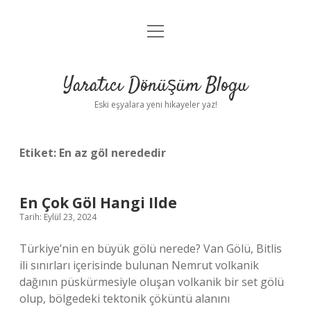
menüyü
Anasayfa
aç
Gizlilik Politikası
Yaratıcı Dönüşüm Blogu
Yasal Uyarı
Eski eşyalara yeni hikayeler yaz!
Hakkımızda
Etiket:
En az göl nerededir
En Çok Göl Hangi Ilde
Tarih: Eylül 23, 2024
Türkiye’nin en büyük gölü nerede? Van Gölü, Bitlis
ili sınırları içerisinde bulunan Nemrut volkanik
dağının püskürmesiyle oluşan volkanik bir set gölü
olup, bölgedeki tektonik çöküntü alanını