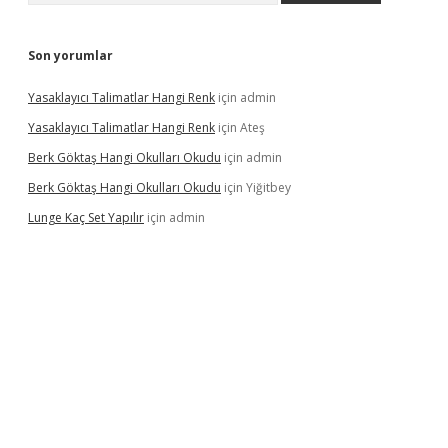
Son yorumlar
Yasaklayıcı Talimatlar Hangi Renk
için
admin
Yasaklayıcı Talimatlar Hangi Renk
için
Ateş
Berk Göktaş Hangi Okulları Okudu
için
admin
Berk Göktaş Hangi Okulları Okudu
için
Yiğitbey
Lunge Kaç Set Yapılır
için
admin
pera bahis