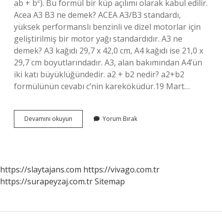
ab + b²). Bu formül bir küp açılımı olarak kabul edilir.
Acea A3 B3 ne demek? ACEA A3/B3 standardı,
yüksek performanslı benzinli ve dizel motorlar için
geliştirilmiş bir motor yağı standardıdır. A3 ne
demek? A3 kağıdı 29,7 x 42,0 cm, A4 kağıdı ise 21,0 x
29,7 cm boyutlarındadır. A3, alan bakımından A4’ün
iki katı büyüklüğündedir. a2 + b2 nedir? a2+b2
formülünün cevabı c’nin kareköküdür.19 Mart…
A3
Devamını okuyun
Yorum Bırak
B3
Ne
Demek
https://slaytajans.com
https://vivago.com.tr
https://surapeyzaj.com.tr
Sitemap