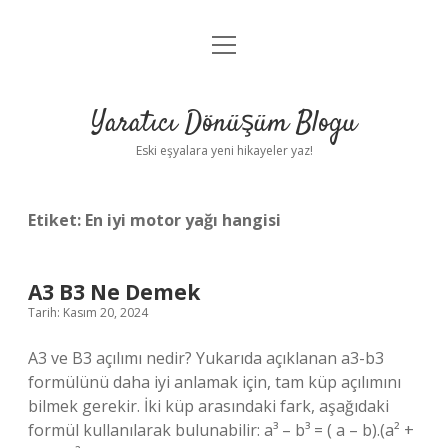
menüyü
Anasayfa
aç
Gizlilik Politikası
Yaratıcı Dönüşüm Blogu
Yasal Uyarı
Eski eşyalara yeni hikayeler yaz!
Hakkımızda
Etiket:
En iyi motor yağı hangisi
A3 B3 Ne Demek
Tarih: Kasım 20, 2024
A3 ve B3 açılımı nedir? Yukarıda açıklanan a3-b3
formülünü daha iyi anlamak için, tam küp açılımını
bilmek gerekir. İki küp arasındaki fark, aşağıdaki
formül kullanılarak bulunabilir: a³ – b³ = ( a – b).(a² +