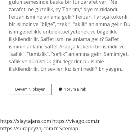
gülümsemesinde başka bir tür zarafet var. “Ne
zarafet, ne güzellik, ey Tanrım,” diye mırıldandı.
Ferzan ismi ne anlama gelir? Ferzan, Farsça kökenli
bir isimdir ve “bilge”, “zeki”, “akıllı” anlamına gelir. Bu
isim genellikle entelektüel yetenek ve bilgelikle
ilişkilendirilir. Saffet ismi ne anlama gelir? Saffet
isminin anlamı: Saffet Arapça kökenli bir isimdir ve
“saflık”, “temizlik”, “saflık” anlamına gelir. Samimiyet,
saflık ve dürüstlük gibi değerler bu isimle
ilişkilendirilir. En sevilen kız ismi nedir? En yaygın…
Letafet
Devamını okuyun
Yorum Bırak
Isminin
Anlamı
Nedir
https://slaytajans.com
https://vivago.com.tr
https://surapeyzaj.com.tr
Sitemap