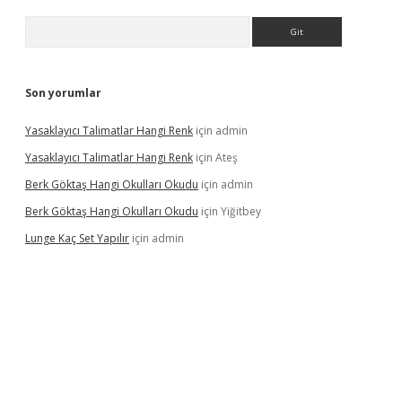
Arama
Son yorumlar
Yasaklayıcı Talimatlar Hangi Renk
için
admin
Yasaklayıcı Talimatlar Hangi Renk
için
Ateş
Berk Göktaş Hangi Okulları Okudu
için
admin
Berk Göktaş Hangi Okulları Okudu
için
Yiğitbey
Lunge Kaç Set Yapılır
için
admin
pera bahis