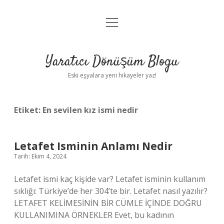
menüyü
Anasayfa
aç
Gizlilik Politikası
Yaratıcı Dönüşüm Blogu
Yasal Uyarı
Eski eşyalara yeni hikayeler yaz!
Hakkımızda
Etiket:
En sevilen kız ismi nedir
Letafet Isminin Anlamı Nedir
Tarih: Ekim 4, 2024
Letafet ismi kaç kişide var? Letafet isminin kullanım
sıklığı: Türkiye’de her 304’te bir. Letafet nasıl yazılır?
LETAFET KELİMESİNİN BİR CÜMLE İÇİNDE DOĞRU
KULLANIMINA ÖRNEKLER Evet, bu kadının