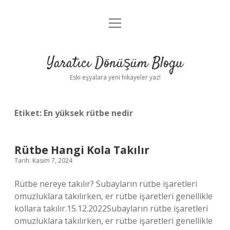
menüyü
Anasayfa
aç
Gizlilik Politikası
Yaratıcı Dönüşüm Blogu
Yasal Uyarı
Eski eşyalara yeni hikayeler yaz!
Hakkımızda
Etiket:
En yüksek rütbe nedir
Rütbe Hangi Kola Takılır
Tarih: Kasım 7, 2024
Rütbe nereye takılır? Subayların rütbe işaretleri
omuzluklara takılırken, er rütbe işaretleri genellikle
kollara takılır.15.12.2022Subayların rütbe işaretleri
omuzluklara takılırken, er rütbe işaretleri genellikle