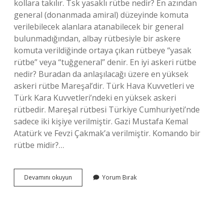
kollara takılır. Tsk yasaklı rütbe nedir? En azından
general (donanmada amiral) düzeyinde komuta
verilebilecek alanlara atanabilecek bir general
bulunmadığından, albay rütbesiyle bir askere
komuta verildiğinde ortaya çıkan rütbeye “yasak
rütbe” veya “tuğgeneral” denir. En iyi askeri rütbe
nedir? Buradan da anlaşılacağı üzere en yüksek
askeri rütbe Mareşal’dir. Türk Hava Kuvvetleri ve
Türk Kara Kuvvetleri’ndeki en yüksek askeri
rütbedir. Mareşal rütbesi Türkiye Cumhuriyeti’nde
sadece iki kişiye verilmiştir. Gazi Mustafa Kemal
Atatürk ve Fevzi Çakmak’a verilmiştir. Komando bir
rütbe midir?…
Rütbe
Devamını okuyun
Yorum Bırak
Hangi
Kola
Takılır