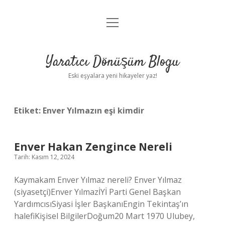
menüyü
Anasayfa
aç
Gizlilik Politikası
Yaratıcı Dönüşüm Blogu
Yasal Uyarı
Eski eşyalara yeni hikayeler yaz!
Hakkımızda
Etiket:
Enver Yılmazın eşi kimdir
Enver Hakan Zengince Nereli
Tarih: Kasım 12, 2024
Kaymakam Enver Yılmaz nereli? Enver Yılmaz
(siyasetçi)Enver YılmazİYİ Parti Genel Başkan
YardımcısıSiyasi İşler BaşkanıEngin Tekintaş’ın
halefiKişisel BilgilerDoğum20 Mart 1970 Ulubey,