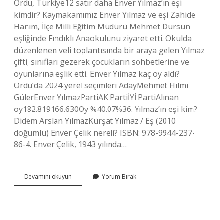
Ordu, Türkiye12 satır daha Enver Yılmaz’ın eşi
kimdir? Kaymakamımız Enver Yılmaz ve eşi Zahide
Hanım, İlçe Milli Eğitim Müdürü Mehmet Dursun
eşliğinde Fındıklı Anaokulunu ziyaret etti. Okulda
düzenlenen veli toplantısında bir araya gelen Yılmaz
çifti, sınıfları gezerek çocukların sohbetlerine ve
oyunlarına eşlik etti. Enver Yılmaz kaç oy aldı?
Ordu’da 2024 yerel seçimleri AdayMehmet Hilmi
GülerEnver YılmazPartiAK PartiİYİ PartiAlınan
oy182.819166.630Oy %40.07%36. Yılmaz’ın eşi kim?
Didem Arslan YılmazKürşat Yılmaz / Eş (2010
doğumlu) Enver Çelik nereli? ISBN: 978-9944-237-
86-4. Enver Çelik, 1943 yılında…
Enver
Devamını okuyun
Yorum Bırak
Hakan
Zengince
Nereli