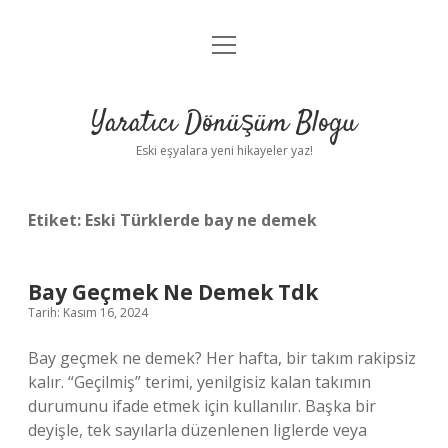
menüyü
Anasayfa
aç
Gizlilik Politikası
Yaratıcı Dönüşüm Blogu
Yasal Uyarı
Eski eşyalara yeni hikayeler yaz!
Hakkımızda
Etiket:
Eski Türklerde bay ne demek
Bay Geçmek Ne Demek Tdk
Tarih: Kasım 16, 2024
Bay geçmek ne demek? Her hafta, bir takım rakipsiz
kalır. “Geçilmiş” terimi, yenilgisiz kalan takımın
durumunu ifade etmek için kullanılır. Başka bir
deyişle, tek sayılarla düzenlenen liglerde veya