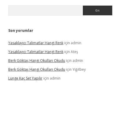
Arama
Son yorumlar
Yasaklayıcı Talimatlar Hangi Renk
için
admin
Yasaklayıcı Talimatlar Hangi Renk
için
Ateş
Berk Göktaş Hangi Okulları Okudu
için
admin
Berk Göktaş Hangi Okulları Okudu
için
Yiğitbey
Lunge Kaç Set Yapılır
için
admin
pera bahis