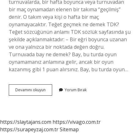
turnuvalarda, bir hafta boyunca veya turnuvadan
bir maç oynamadan elenen bir takıma “geçilmiş”
denir. O takım veya kişi o hafta bir maç
oynamayacaktır. Teğet geçmek ne demek TDK?
Teğet sözcüğünün anlamı TDK sözlük sayfasında şu
şekilde açıklanmaktadır: – Bir eğri boyunca uzanan
ve ona yalnızca bir noktada değen doğru.
Turnuvada bay ne demek? Bay, bu turda oyun
oynamamanız anlamına gelir, ancak bir oyun
kazanmış gibi 1 puan alırsınız. Bay, bu turda oyun…
Bay
Devamını okuyun
Yorum Bırak
Geçmek
Ne
Demek
Tdk
https://slaytajans.com
https://vivago.com.tr
https://surapeyzaj.com.tr
Sitemap