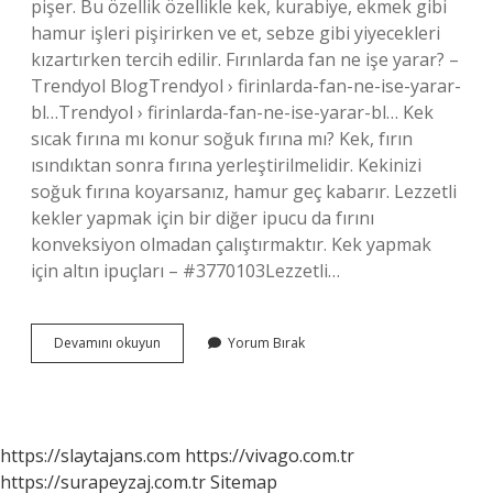
pişer. Bu özellik özellikle kek, kurabiye, ekmek gibi
hamur işleri pişirirken ve et, sebze gibi yiyecekleri
kızartırken tercih edilir. Fırınlarda fan ne işe yarar? –
Trendyol BlogTrendyol › firinlarda-fan-ne-ise-yarar-
bl…Trendyol › firinlarda-fan-ne-ise-yarar-bl… Kek
sıcak fırına mı konur soğuk fırına mı? Kek, fırın
ısındıktan sonra fırına yerleştirilmelidir. Kekinizi
soğuk fırına koyarsanız, hamur geç kabarır. Lezzetli
kekler yapmak için bir diğer ipucu da fırını
konveksiyon olmadan çalıştırmaktır. Kek yapmak
için altın ipuçları – #3770103Lezzetli…
Kek
Devamını okuyun
Yorum Bırak
Nasıl
Pişirilmeli
https://slaytajans.com
https://vivago.com.tr
https://surapeyzaj.com.tr
Sitemap