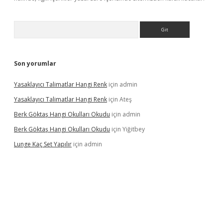
Arama
Son yorumlar
Yasaklayıcı Talimatlar Hangi Renk
için
admin
Yasaklayıcı Talimatlar Hangi Renk
için
Ateş
Berk Göktaş Hangi Okulları Okudu
için
admin
Berk Göktaş Hangi Okulları Okudu
için
Yiğitbey
Lunge Kaç Set Yapılır
için
admin
pera bahis