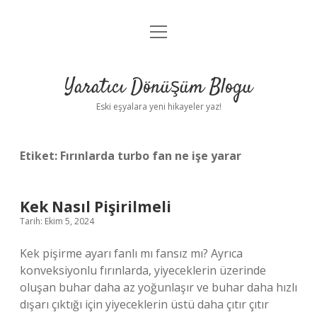
menüyü
Anasayfa
aç
Gizlilik Politikası
Yaratıcı Dönüşüm Blogu
Yasal Uyarı
Eski eşyalara yeni hikayeler yaz!
Hakkımızda
Etiket:
Fırınlarda turbo fan ne işe yarar
Kek Nasıl Pişirilmeli
Tarih: Ekim 5, 2024
Kek pişirme ayarı fanlı mı fansız mı? Ayrıca
konveksiyonlu fırınlarda, yiyeceklerin üzerinde
oluşan buhar daha az yoğunlaşır ve buhar daha hızlı
dışarı çıktığı için yiyeceklerin üstü daha çıtır çıtır