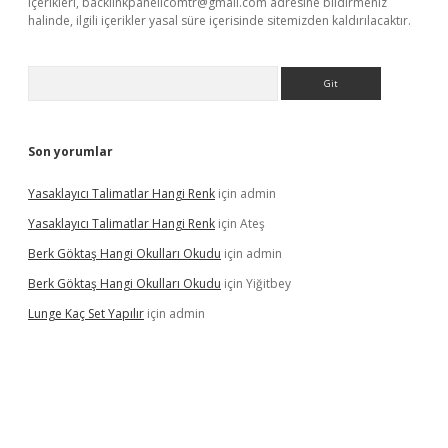
içerikleri,
backlinkpanelicomtr@gmail.com
adresine bildirmeniz
halinde, ilgili içerikler yasal süre içerisinde sitemizden kaldırılacaktır.
Arama
Son yorumlar
Yasaklayıcı Talimatlar Hangi Renk
için
admin
Yasaklayıcı Talimatlar Hangi Renk
için
Ateş
Berk Göktaş Hangi Okulları Okudu
için
admin
Berk Göktaş Hangi Okulları Okudu
için
Yiğitbey
Lunge Kaç Set Yapılır
için
admin