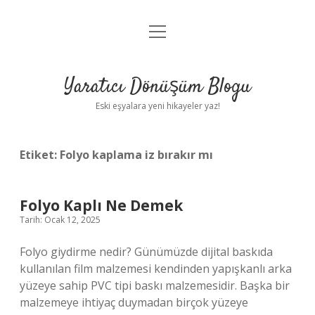
menüyü
Anasayfa
aç
Gizlilik Politikası
Yaratıcı Dönüşüm Blogu
Yasal Uyarı
Eski eşyalara yeni hikayeler yaz!
Hakkımızda
Etiket:
Folyo kaplama iz bırakır mı
Folyo Kaplı Ne Demek
Tarih: Ocak 12, 2025
Folyo giydirme nedir? Günümüzde dijital baskıda
kullanılan film malzemesi kendinden yapışkanlı arka
yüzeye sahip PVC tipi baskı malzemesidir. Başka bir
malzemeye ihtiyaç duymadan birçok yüzeye