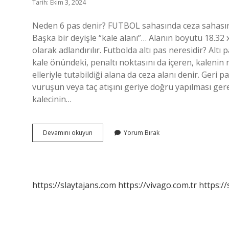
Tarih: Ekim 3, 2024
Neden 6 pas denir? FUTBOL sahasında ceza sahasının 
Başka bir deyişle “kale alanı”… Alanın boyutu 18.32 
olarak adlandırılır. Futbolda altı pas neresidir? Altı
kale önündeki, penaltı noktasını da içeren, kalenin
elleriyle tutabildiği alana da ceza alanı denir. Geri 
vuruşun veya taç atışını geriye doğru yapılması ger
kalecinin…
Neden
Devamını okuyun
Yorum Bırak
Altı
Pas
Denir
https://slaytajans.com
https://vivago.com.tr
https:/