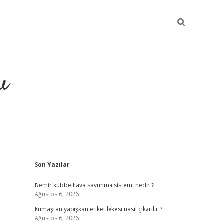
u
Sidebar
Son Yazılar
grand opera bah
Demir kubbe hava savunma sistemi nedir ?
Ağustos 6, 2026
Kumaştan yapışkan etiket lekesi nasıl çıkarılır ?
Ağustos 6, 2026