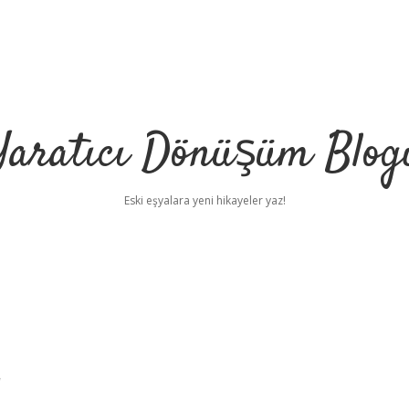
Yaratıcı Dönüşüm Blog
Eski eşyalara yeni hikayeler yaz!
r