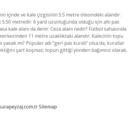
içinde ve kale çizgisinin 5.5 metre ötesindeki alandır.
x 5.50 metredir. 6 yard uzunluğunda olduğu için altı pas
 pasa kale alanı da denir. Ceza alanı nedir? Futbol sahasında
 merkezinden 11 metre uzaklıktaki alandır. Kalecinin topu
pas yasak mı? Popüler adı “geri pas kuralı” olsa da, kurallar
ektiğini şart koşmaz; topun gittiği yönden bağımsız olarak,
/surapeyzaj.com.tr
Sitemap