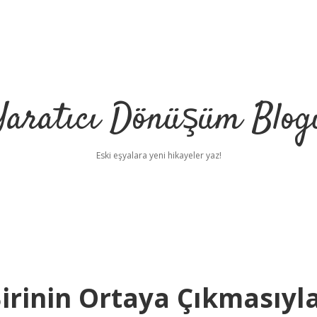
Yaratıcı Dönüşüm Blog
Eski eşyalara yeni hikayeler yaz!
irinin Ortaya Çıkmasıyl