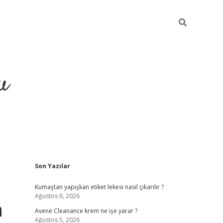
u
Sidebar
Son Yazılar
grand opera bahi
Kumaştan yapışkan etiket lekesi nasıl çıkarılır ?
Ağustos 6, 2026
a
Avene Cleanance krem ne işe yarar ?
Ağustos 5, 2026