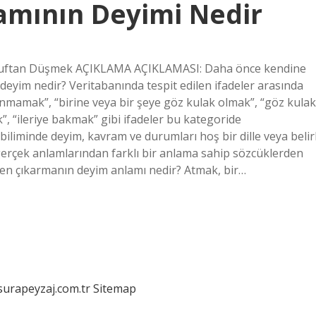
mının Deyimi Nedir
ütuftan Düşmek AÇIKLAMA AÇIKLAMASI: Daha önce kendine
li deyim nedir? Veritabanında tespit edilen ifadeler arasında
ınmamak”, “birine veya bir şeye göz kulak olmak”, “göz kulak
, “ileriye bakmak” gibi ifadeler bu kategoride
 biliminde deyim, kavram ve durumları hoş bir dille veya belirl
gerçek anlamlarından farklı bir anlama sahip sözcüklerden
en çıkarmanın deyim anlamı nedir? Atmak, bir…
/surapeyzaj.com.tr
Sitemap