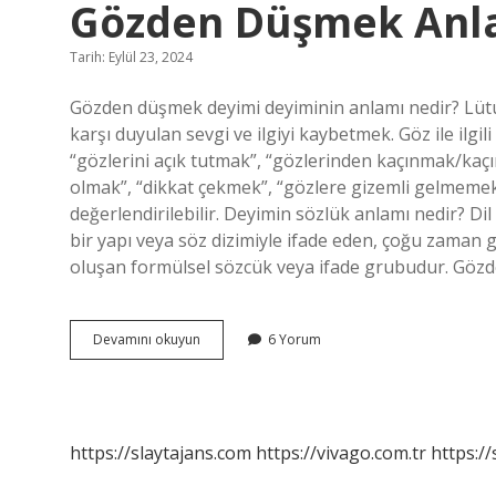
Gözden Düşmek Anla
Tarih: Eylül 23, 2024
Gözden düşmek deyimi deyiminin anlamı nedir? L
karşı duyulan sevgi ve ilgiyi kaybetmek. Göz ile ilgi
“gözlerini açık tutmak”, “gözlerinden kaçınmak/kaç
olmak”, “dikkat çekmek”, “gözlere gizemli gelmemek”
değerlendirilebilir. Deyimin sözlük anlamı nedir? Dil
bir yapı veya söz dizimiyle ifade eden, çoğu zaman 
oluşan formülsel sözcük veya ifade grubudur. Gözd
Kendisinden
Devamını okuyun
6 Yorum
Üstün
Birinin
Ortaya
Çıkmasıyla
Gözden
https://slaytajans.com
https://vivago.com.tr
https:/
Düşmek
Anlamının