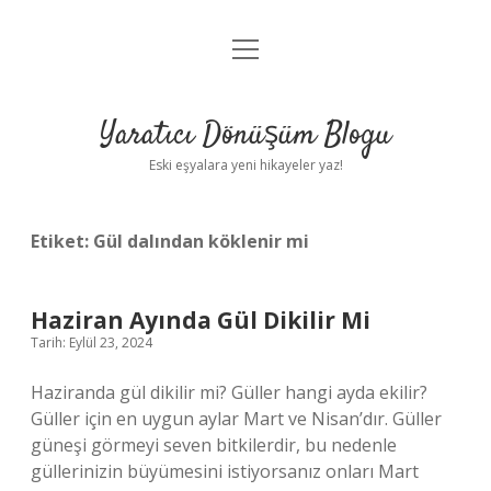
menüyü
Anasayfa
aç
Gizlilik Politikası
Yaratıcı Dönüşüm Blogu
Yasal Uyarı
Eski eşyalara yeni hikayeler yaz!
Hakkımızda
Etiket:
Gül dalından köklenir mi
Haziran Ayında Gül Dikilir Mi
Tarih: Eylül 23, 2024
Haziranda gül dikilir mi? Güller hangi ayda ekilir?
Güller için en uygun aylar Mart ve Nisan’dır. Güller
güneşi görmeyi seven bitkilerdir, bu nedenle
güllerinizin büyümesini istiyorsanız onları Mart