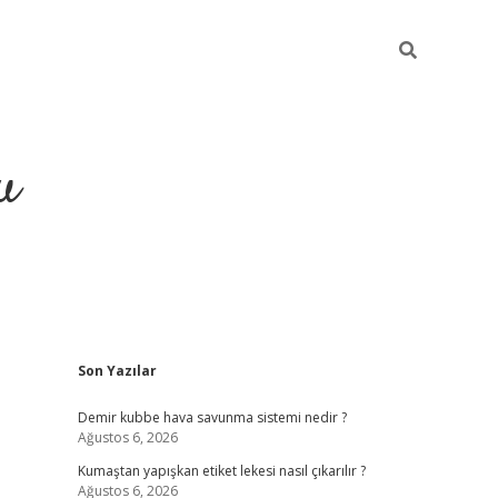
u
Sidebar
Son Yazılar
grand opera bahi
Demir kubbe hava savunma sistemi nedir ?
Ağustos 6, 2026
Kumaştan yapışkan etiket lekesi nasıl çıkarılır ?
Ağustos 6, 2026