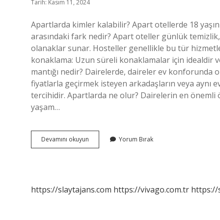
Tarih: Kasım 11, 2024
Apartlarda kimler kalabilir? Apart otellerde 18 yaşı
arasındaki fark nedir? Apart oteller günlük temizlik
olanaklar sunar. Hosteller genellikle bu tür hizmetl
konaklama: Uzun süreli konaklamalar için idealdir ve
mantığı nedir? Dairelerde, daireler ev konforunda olu
fiyatlarla geçirmek isteyen arkadaşların veya aynı evd
tercihidir. Apartlarda ne olur? Dairelerin en önemli
yaşam…
Apartlar
Devamını okuyun
Yorum Bırak
Nasıl
Bir
Yer
https://slaytajans.com
https://vivago.com.tr
https:/