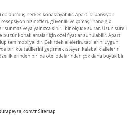
nı doldurmuş herkes konaklayabilir. Apart ile pansiyon
, resepsiyon hizmetleri, güvenlik ve çamaşırhane gibi
er sunmaz veya yalnızca sınırlı bir ölçüde sunar. Uzun süreli
 bu tür konaklamalar için özel fiyatlar sunulabilir. Apart
p tam mobilyalıdır. Çekirdek ailelerin, tatillerini uygun
e birlikte tatillerini geçirmek isteyen kalabalık ailelerin
 özelliklerinden biri de otel odalarından çok daha büyük bir
/surapeyzaj.com.tr
Sitemap