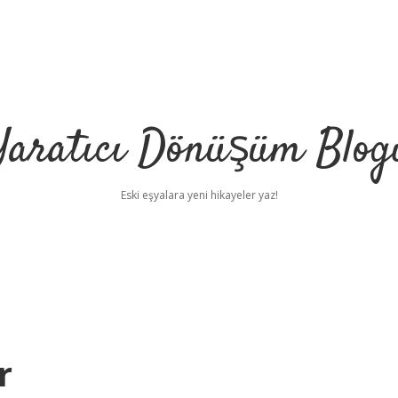
Yaratıcı Dönüşüm Blog
Eski eşyalara yeni hikayeler yaz!
r