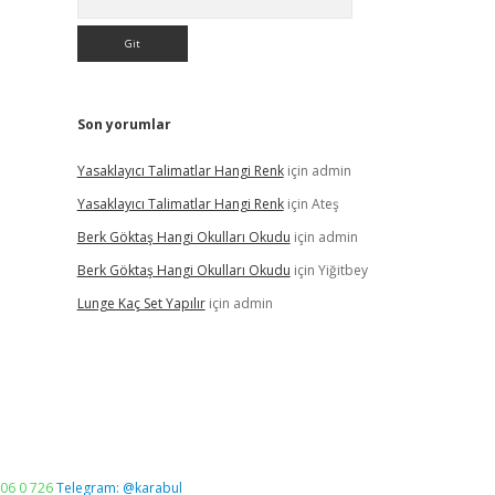
Son yorumlar
Yasaklayıcı Talimatlar Hangi Renk
için
admin
Yasaklayıcı Talimatlar Hangi Renk
için
Ateş
Berk Göktaş Hangi Okulları Okudu
için
admin
Berk Göktaş Hangi Okulları Okudu
için
Yiğitbey
Lunge Kaç Set Yapılır
için
admin
06 0 726
Telegram: @karabul