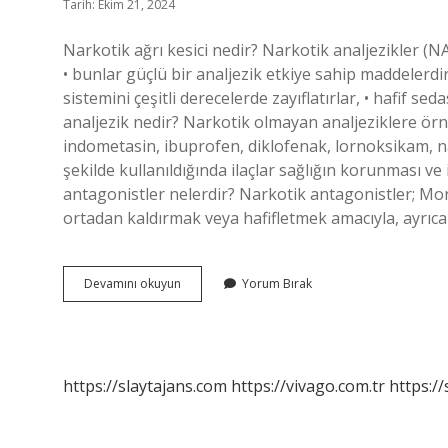
Tarih: Ekim 21, 2024
Narkotik ağrı kesici nedir? Narkotik analjezikler (NA
• bunlar güçlü bir analjezik etkiye sahip maddelerdir
sistemini çeşitli derecelerde zayıflatırlar, • hafif
analjezik nedir? Narkotik olmayan analjeziklere örnek
indometasin, ibuprofen, diklofenak, lornoksikam, na
şekilde kullanıldığında ilaçlar sağlığın korunması ve 
antagonistler nelerdir? Narkotik antagonistler; M
ortadan kaldırmak veya hafifletmek amacıyla, ayrıc
Narkotik
Devamını okuyun
Yorum Bırak
Analjezik
Ilaçlar
Nelerdir
https://slaytajans.com
https://vivago.com.tr
https:/