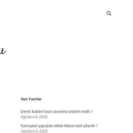
u
Sidebar
Son Yazılar
grand opera bahi
Demir kubbe hava savunma sistemi nedir ?
Ağustos 6, 2026
Kumaştan yapışkan etiket lekesi nasıl çıkarılır ?
Ağustos 6, 2026