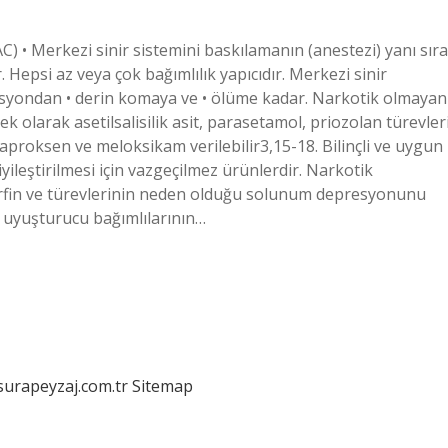
C) • Merkezi sinir sistemini baskılamanın (anestezi) yanı sıra
. Hepsi az veya çok bağımlılık yapıcıdır. Merkezi sinir
 sedasyondan • derin komaya ve • ölüme kadar. Narkotik olmayan
 olarak asetilsalisilik asit, parasetamol, priozolan türevleri
proksen ve meloksikam verilebilir3,15-18. Bilinçli ve uygun
iyileştirilmesi için vazgeçilmez ürünlerdir. Narkotik
orfin ve türevlerinin neden olduğu solunum depresyonunu
a uyuşturucu bağımlılarının…
/surapeyzaj.com.tr
Sitemap