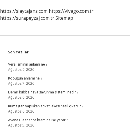
Birbirine
Eşit
https://slaytajans.com
https://vivago.com.tr
Midir
https://surapeyzaj.com.tr
Sitemap
Sidebar
Son Yazılar
Vera isminin anlamı ne ?
Ağustos 9, 2026
Köpüğün anlamı ne ?
Ağustos 7, 2026
Demir kubbe hava savunma sistemi nedir ?
Ağustos 6, 2026
Kumaştan yapışkan etiket lekesi nasıl çıkarılır ?
Ağustos 6, 2026
Avene Cleanance krem ne işe yarar ?
Ağustos 5, 2026