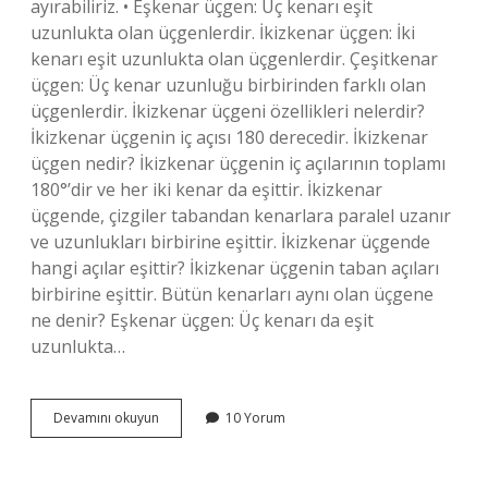
ayırabiliriz. • Eşkenar üçgen: Üç kenarı eşit
uzunlukta olan üçgenlerdir. İkizkenar üçgen: İki
kenarı eşit uzunlukta olan üçgenlerdir. Çeşitkenar
üçgen: Üç kenar uzunluğu birbirinden farklı olan
üçgenlerdir. İkizkenar üçgeni özellikleri nelerdir?
İkizkenar üçgenin iç açısı 180 derecedir. İkizkenar
üçgen nedir? İkizkenar üçgenin iç açılarının toplamı
180°’dir ve her iki kenar da eşittir. İkizkenar
üçgende, çizgiler tabandan kenarlara paralel uzanır
ve uzunlukları birbirine eşittir. İkizkenar üçgende
hangi açılar eşittir? İkizkenar üçgenin taban açıları
birbirine eşittir. Bütün kenarları aynı olan üçgene
ne denir? Eşkenar üçgen: Üç kenarı da eşit
uzunlukta…
Ikizkenar
Devamını okuyun
10 Yorum
Üçgenin
Bütün
Kenarları