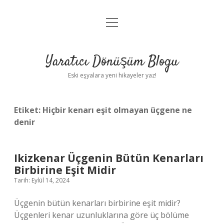
menüyü
Anasayfa
aç
Gizlilik Politikası
Yaratıcı Dönüşüm Blogu
Yasal Uyarı
Eski eşyalara yeni hikayeler yaz!
Hakkımızda
Etiket:
Hiçbir kenarı eşit olmayan üçgene ne
denir
Ikizkenar Üçgenin Bütün Kenarları
Birbirine Eşit Midir
Tarih: Eylül 14, 2024
Üçgenin bütün kenarları birbirine eşit midir?
Üçgenleri kenar uzunluklarına göre üç bölüme