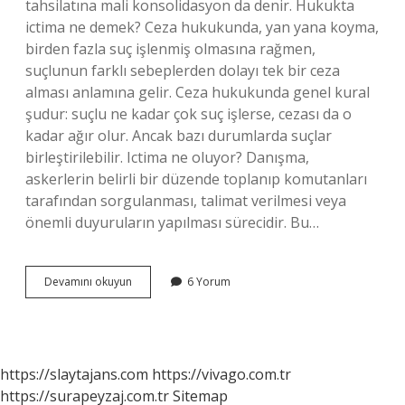
tahsilatına mali konsolidasyon da denir. Hukukta
ictima ne demek? Ceza hukukunda, yan yana koyma,
birden fazla suç işlenmiş olmasına rağmen,
suçlunun farklı sebeplerden dolayı tek bir ceza
alması anlamına gelir. Ceza hukukunda genel kural
şudur: suçlu ne kadar çok suç işlerse, cezası da o
kadar ağır olur. Ancak bazı durumlarda suçlar
birleştirilebilir. Ictima ne oluyor? Danışma,
askerlerin belirli bir düzende toplanıp komutanları
tarafından sorgulanması, talimat verilmesi veya
önemli duyuruların yapılması sürecidir. Bu…
Tckda
Devamını okuyun
6 Yorum
Ictimai
Ne
Demek
https://slaytajans.com
https://vivago.com.tr
https://surapeyzaj.com.tr
Sitemap