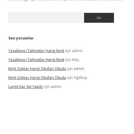
Arama
Son yorumlar
Yasaklayıcı Talimatlar Hangi Renk
için
admin
Yasaklayıcı Talimatlar Hangi Renk
için
Ateş
Berk Göktaş Hangi Okulları Okudu
için
admin
Berk Göktaş Hangi Okulları Okudu
için
Yiğitbey
Lunge Kaç Set Yapılır
için
admin
nd opera bahis