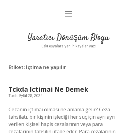
menüyü
Anasayfa
aç
Gizlilik Politikası
Yaratıcı Dönüşüm Blogu
Yasal Uyarı
Eski eşyalara yeni hikayeler yaz!
Hakkımızda
Etiket:
Içtima ne yapılır
Tckda Ictimai Ne Demek
Tarih: Eylül 28, 2024
Cezanın içtimaı olması ne anlama gelir? Ceza
tahsilatı, bir kişinin işlediği her suç için ayrı ayrı
verilen kişisel hapis cezalarının veya para
cezalarının tahsilini ifade eder. Para cezalarının