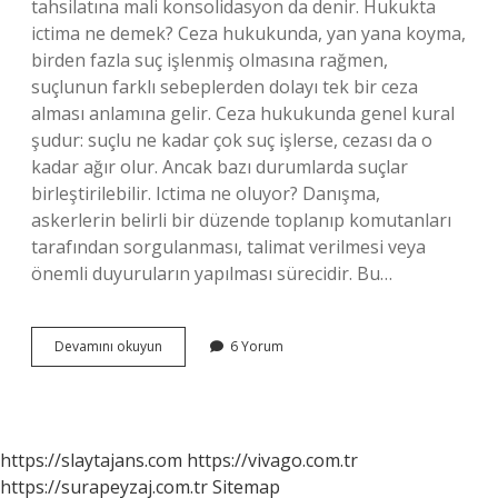
tahsilatına mali konsolidasyon da denir. Hukukta
ictima ne demek? Ceza hukukunda, yan yana koyma,
birden fazla suç işlenmiş olmasına rağmen,
suçlunun farklı sebeplerden dolayı tek bir ceza
alması anlamına gelir. Ceza hukukunda genel kural
şudur: suçlu ne kadar çok suç işlerse, cezası da o
kadar ağır olur. Ancak bazı durumlarda suçlar
birleştirilebilir. Ictima ne oluyor? Danışma,
askerlerin belirli bir düzende toplanıp komutanları
tarafından sorgulanması, talimat verilmesi veya
önemli duyuruların yapılması sürecidir. Bu…
Tckda
Devamını okuyun
6 Yorum
Ictimai
Ne
Demek
https://slaytajans.com
https://vivago.com.tr
https://surapeyzaj.com.tr
Sitemap