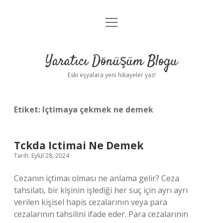
menüyü
Anasayfa
aç
Gizlilik Politikası
Yaratıcı Dönüşüm Blogu
Yasal Uyarı
Eski eşyalara yeni hikayeler yaz!
Hakkımızda
Etiket:
Içtimaya çekmek ne demek
Tckda Ictimai Ne Demek
Tarih: Eylül 28, 2024
Cezanın içtimaı olması ne anlama gelir? Ceza
tahsilatı, bir kişinin işlediği her suç için ayrı ayrı
verilen kişisel hapis cezalarının veya para
cezalarının tahsilini ifade eder. Para cezalarının