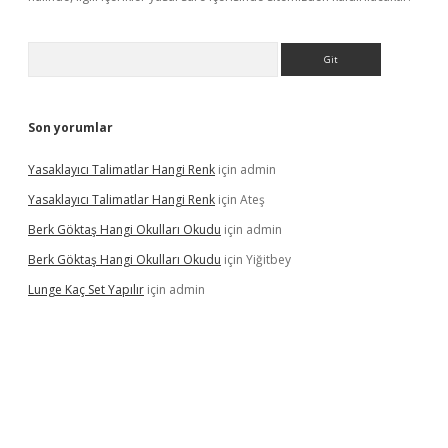
Arama
Son yorumlar
Yasaklayıcı Talimatlar Hangi Renk
için
admin
Yasaklayıcı Talimatlar Hangi Renk
için
Ateş
Berk Göktaş Hangi Okulları Okudu
için
admin
Berk Göktaş Hangi Okulları Okudu
için
Yiğitbey
Lunge Kaç Set Yapılır
için
admin
pera bahis