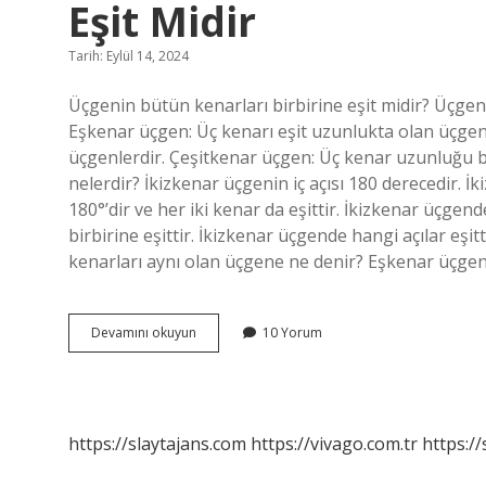
Eşit Midir
Tarih: Eylül 14, 2024
Üçgenin bütün kenarları birbirine eşit midir? Üçgenl
Eşkenar üçgen: Üç kenarı eşit uzunlukta olan üçgenle
üçgenlerdir. Çeşitkenar üçgen: Üç kenar uzunluğu bir
nelerdir? İkizkenar üçgenin iç açısı 180 derecedir. İ
180°’dir ve her iki kenar da eşittir. İkizkenar üçgen
birbirine eşittir. İkizkenar üçgende hangi açılar eşit
kenarları aynı olan üçgene ne denir? Eşkenar üçgen
Ikizkenar
Devamını okuyun
10 Yorum
Üçgenin
Bütün
Kenarları
Birbirine
Eşit
https://slaytajans.com
https://vivago.com.tr
https:/
Midir