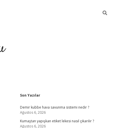
u
Sidebar
Son Yazılar
grand opera bahis
Demir kubbe hava savunma sistemi nedir ?
Ağustos 6, 2026
Kumaştan yapışkan etiket lekesi nasıl çıkarılır ?
Ağustos 6, 2026