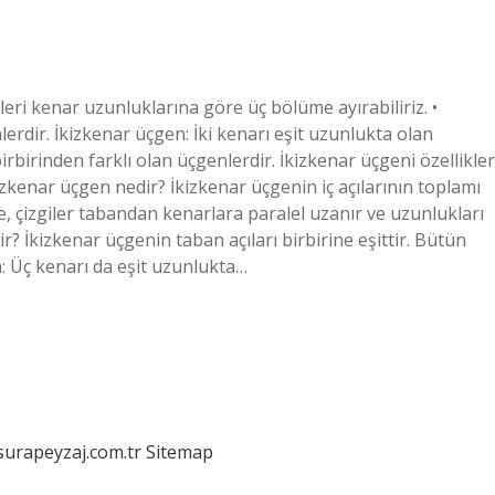
eri kenar uzunluklarına göre üç bölüme ayırabiliriz. •
rdir. İkizkenar üçgen: İki kenarı eşit uzunlukta olan
birinden farklı olan üçgenlerdir. İkizkenar üçgeni özellikler
kizkenar üçgen nedir? İkizkenar üçgenin iç açılarının toplamı
de, çizgiler tabandan kenarlara paralel uzanır ve uzunlukları
tir? İkizkenar üçgenin taban açıları birbirine eşittir. Bütün
: Üç kenarı da eşit uzunlukta…
/surapeyzaj.com.tr
Sitemap