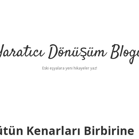
Yaratıcı Dönüşüm Blog
Eski eşyalara yeni hikayeler yaz!
tün Kenarları Birbirine