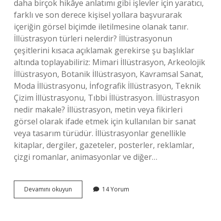
daha birçok hikâye anlatımı gibi işlevler için yaratıcı,
farklı ve son derece kişisel yollara başvurarak
içeriğin görsel biçimde iletilmesine olanak tanır.
İllüstrasyon türleri nelerdir? İllüstrasyonun
çeşitlerini kısaca açıklamak gerekirse şu başlıklar
altında toplayabiliriz: Mimari İllüstrasyon, Arkeolojik
İllüstrasyon, Botanik İllüstrasyon, Kavramsal Sanat,
Moda İllüstrasyonu, İnfografik İllüstrasyon, Teknik
Çizim İllüstrasyonu, Tıbbi İllüstrasyon. İllüstrasyon
nedir makale? İllüstrasyon, metin veya fikirleri
görsel olarak ifade etmek için kullanılan bir sanat
veya tasarım türüdür. İllüstrasyonlar genellikle
kitaplar, dergiler, gazeteler, posterler, reklamlar,
çizgi romanlar, animasyonlar ve diğer…
İLlüstrasyon
Devamını okuyun
14 Yorum
Nedir
Tanımı