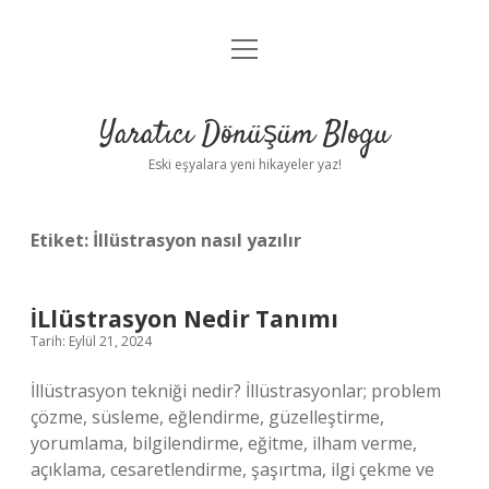
menüyü
Anasayfa
aç
Gizlilik Politikası
Yaratıcı Dönüşüm Blogu
Yasal Uyarı
Eski eşyalara yeni hikayeler yaz!
Hakkımızda
Etiket:
İllüstrasyon nasıl yazılır
İLlüstrasyon Nedir Tanımı
Tarih: Eylül 21, 2024
İllüstrasyon tekniği nedir? İllüstrasyonlar; problem
çözme, süsleme, eğlendirme, güzelleştirme,
yorumlama, bilgilendirme, eğitme, ilham verme,
açıklama, cesaretlendirme, şaşırtma, ilgi çekme ve