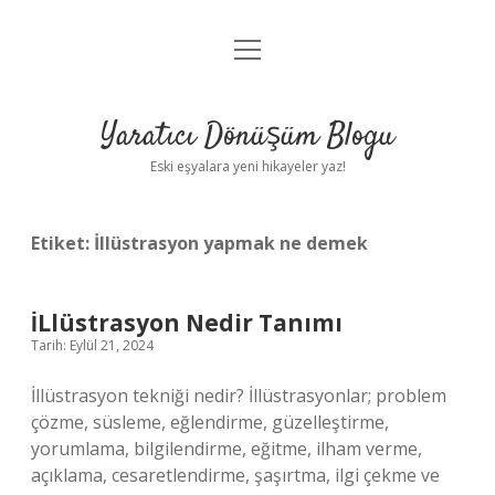
menüyü
Anasayfa
aç
Gizlilik Politikası
Yaratıcı Dönüşüm Blogu
Yasal Uyarı
Eski eşyalara yeni hikayeler yaz!
Hakkımızda
Etiket:
İllüstrasyon yapmak ne demek
İLlüstrasyon Nedir Tanımı
Tarih: Eylül 21, 2024
İllüstrasyon tekniği nedir? İllüstrasyonlar; problem
çözme, süsleme, eğlendirme, güzelleştirme,
yorumlama, bilgilendirme, eğitme, ilham verme,
açıklama, cesaretlendirme, şaşırtma, ilgi çekme ve