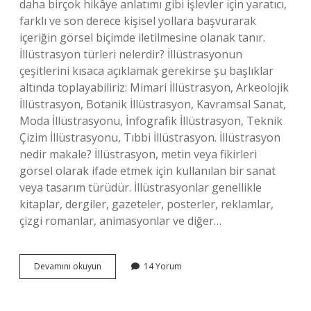
daha birçok hikâye anlatımı gibi işlevler için yaratıcı,
farklı ve son derece kişisel yollara başvurarak
içeriğin görsel biçimde iletilmesine olanak tanır.
İllüstrasyon türleri nelerdir? İllüstrasyonun
çeşitlerini kısaca açıklamak gerekirse şu başlıklar
altında toplayabiliriz: Mimari İllüstrasyon, Arkeolojik
İllüstrasyon, Botanik İllüstrasyon, Kavramsal Sanat,
Moda İllüstrasyonu, İnfografik İllüstrasyon, Teknik
Çizim İllüstrasyonu, Tıbbi İllüstrasyon. İllüstrasyon
nedir makale? İllüstrasyon, metin veya fikirleri
görsel olarak ifade etmek için kullanılan bir sanat
veya tasarım türüdür. İllüstrasyonlar genellikle
kitaplar, dergiler, gazeteler, posterler, reklamlar,
çizgi romanlar, animasyonlar ve diğer…
İLlüstrasyon
Devamını okuyun
14 Yorum
Nedir
Tanımı