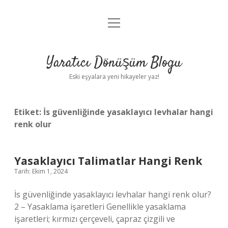
menüyü
Anasayfa
aç
Gizlilik Politikası
Yaratıcı Dönüşüm Blogu
Yasal Uyarı
Eski eşyalara yeni hikayeler yaz!
Hakkımızda
Etiket:
İs güvenliğinde yasaklayıcı levhalar hangi
renk olur
Yasaklayıcı Talimatlar Hangi Renk
Tarih: Ekim 1, 2024
İs güvenliğinde yasaklayıcı levhalar hangi renk olur?
2 – Yasaklama işaretleri Genellikle yasaklama
işaretleri; kırmızı çerçeveli, çapraz çizgili ve