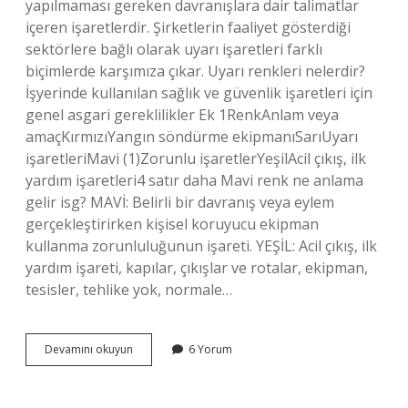
yapılmaması gereken davranışlara dair talimatlar
içeren işaretlerdir. Şirketlerin faaliyet gösterdiği
sektörlere bağlı olarak uyarı işaretleri farklı
biçimlerde karşımıza çıkar. Uyarı renkleri nelerdir?
İşyerinde kullanılan sağlık ve güvenlik işaretleri için
genel asgari gereklilikler Ek 1RenkAnlam veya
amaçKırmızıYangın söndürme ekipmanıSarıUyarı
işaretleriMavi (1)Zorunlu işaretlerYeşilAcil çıkış, ilk
yardım işaretleri4 satır daha Mavi renk ne anlama
gelir isg? MAVİ: Belirli bir davranış veya eylem
gerçekleştirirken kişisel koruyucu ekipman
kullanma zorunluluğunun işareti. YEŞİL: Acil çıkış, ilk
yardım işareti, kapılar, çıkışlar ve rotalar, ekipman,
tesisler, tehlike yok, normale…
Yasaklayıcı
Devamını okuyun
6 Yorum
Talimatlar
Hangi
Renk