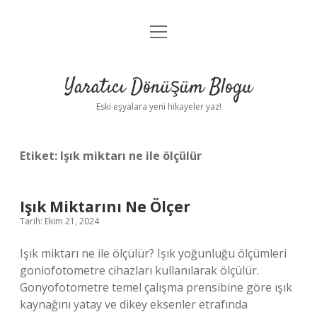
menüyü
Anasayfa
aç
Gizlilik Politikası
Yaratıcı Dönüşüm Blogu
Yasal Uyarı
Eski eşyalara yeni hikayeler yaz!
Hakkımızda
Etiket:
Işık miktarı ne ile ölçülür
Işık Miktarını Ne Ölçer
Tarih: Ekim 21, 2024
Işık miktarı ne ile ölçülür? Işık yoğunluğu ölçümleri
goniofotometre cihazları kullanılarak ölçülür.
Gonyofotometre temel çalışma prensibine göre ışık
kaynağını yatay ve dikey eksenler etrafında