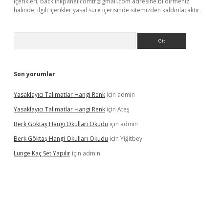
içerikleri,
backlinkpanelicomtr@gmail.com
adresine bildirmeniz
halinde, ilgili içerikler yasal süre içerisinde sitemizden kaldırılacaktır.
Arama
Son yorumlar
Yasaklayıcı Talimatlar Hangi Renk
için
admin
Yasaklayıcı Talimatlar Hangi Renk
için
Ateş
Berk Göktaş Hangi Okulları Okudu
için
admin
Berk Göktaş Hangi Okulları Okudu
için
Yiğitbey
Lunge Kaç Set Yapılır
için
admin