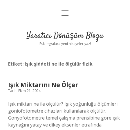
menüyü
Anasayfa
aç
Gizlilik Politikası
Yaratıcı Dönüşüm Blogu
Yasal Uyarı
Eski eşyalara yeni hikayeler yaz!
Hakkımızda
Etiket:
Işık şiddeti ne ile ölçülür fizik
Işık Miktarını Ne Ölçer
Tarih: Ekim 21, 2024
Işık miktarı ne ile ölçülür? Işık yoğunluğu ölçümleri
goniofotometre cihazları kullanılarak ölçülür.
Gonyofotometre temel çalışma prensibine göre ışık
kaynağını yatay ve dikey eksenler etrafında