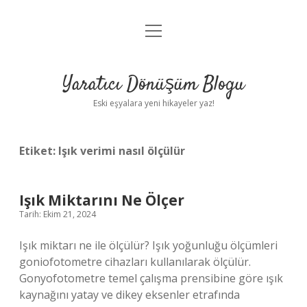
menüyü
Anasayfa
aç
Gizlilik Politikası
Yaratıcı Dönüşüm Blogu
Yasal Uyarı
Eski eşyalara yeni hikayeler yaz!
Hakkımızda
Etiket:
Işık verimi nasıl ölçülür
Işık Miktarını Ne Ölçer
Tarih: Ekim 21, 2024
Işık miktarı ne ile ölçülür? Işık yoğunluğu ölçümleri
goniofotometre cihazları kullanılarak ölçülür.
Gonyofotometre temel çalışma prensibine göre ışık
kaynağını yatay ve dikey eksenler etrafında