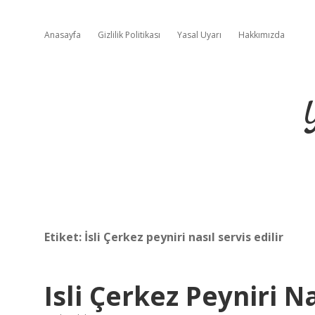
Anasayfa
Gizlilik Politikası
Yasal Uyarı
Hakkımızda
Etiket:
İsli Çerkez peyniri nasıl servis edilir
Isli Çerkez Peyniri N