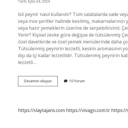
Tarih: Eylül 24, 2024
İsli peynir nasıl kullanılır? Tüm salatalarda sade ve
veya ince şeritler halinde kesilmiş, makarnalarınızı
veya hazır yemeklerin üzerine de serpebilirsiniz. Çe
Yenir? Kişisel zevke göre değişse de tütsülenmiş Çe
özel davetlerde ve özel yemek menülerinde daha çok 
Tütsülenmiş peynirin lezzetli, keskin aromasının yo
dışı da içi kadar lezzetlidir. Tütsülenmiş peynirin 
lezzetli…
Isli
Devamını okuyun
10 Yorum
Çerkez
Peyniri
Nasıl
Yenir
https://slaytajans.com
https://vivago.com.tr
https:/