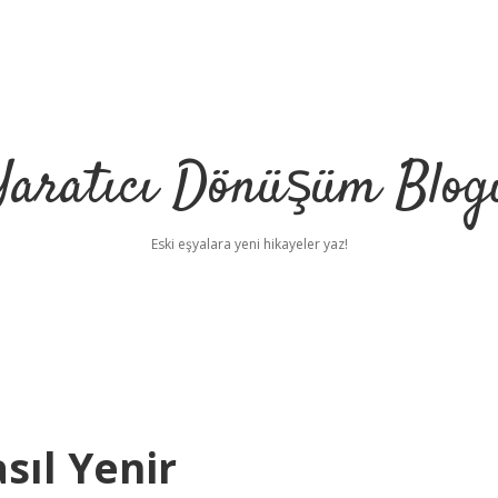
Yaratıcı Dönüşüm Blog
Eski eşyalara yeni hikayeler yaz!
asıl Yenir