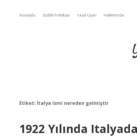
Anasayfa
Gizlilik Politikası
Yasal Uyarı
Hakkımızda
Etiket:
İtalya ismi nereden gelmiştir
1922 Yılında Italyad