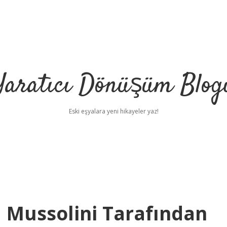
Yaratıcı Dönüşüm Blog
Eski eşyalara yeni hikayeler yaz!
a Mussolini Tarafından