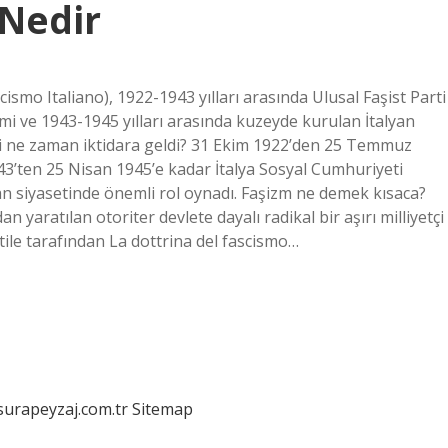
 Nedir
scismo Italiano), 1922-1943 yılları arasında Ulusal Faşist Parti
temi ve 1943-1945 yılları arasında kuzeyde kurulan İtalyan
ini ne zaman iktidara geldi? 31 Ekim 1922’den 25 Temmuz
943’ten 25 Nisan 1945’e kadar İtalya Sosyal Cumhuriyeti
lyan siyasetinde önemli rol oynadı. Faşizm ne demek kısaca?
n yaratılan otoriter devlete dayalı radikal bir aşırı milliyetçi
entile tarafından La dottrina del fascismo…
/surapeyzaj.com.tr
Sitemap