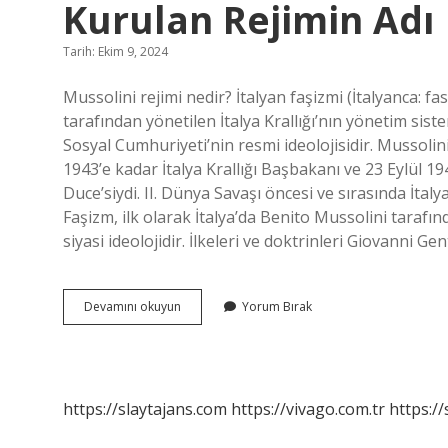
Kurulan Rejimin Adı
Tarih: Ekim 9, 2024
Mussolini rejimi nedir? İtalyan faşizmi (İtalyanca: fa
tarafından yönetilen İtalya Krallığı’nın yönetim sis
Sosyal Cumhuriyeti’nin resmi ideolojisidir. Mussol
1943’e kadar İtalya Krallığı Başbakanı ve 23 Eylül 1
Duce’siydi. II. Dünya Savaşı öncesi ve sırasında İta
Faşizm, ilk olarak İtalya’da Benito Mussolini tarafında
siyasi ideolojidir. İlkeleri ve doktrinleri Giovanni G
1922
Devamını okuyun
Yorum Bırak
Yılında
Italyada
Mussolini
Tarafından
Kurulan
https://slaytajans.com
https://vivago.com.tr
https:/
Rejimin
Adı