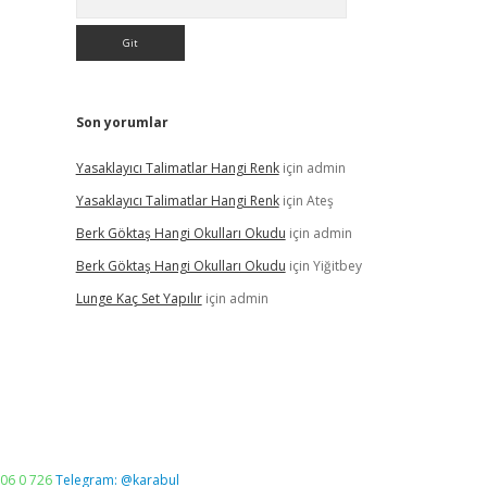
Son yorumlar
Yasaklayıcı Talimatlar Hangi Renk
için
admin
Yasaklayıcı Talimatlar Hangi Renk
için
Ateş
Berk Göktaş Hangi Okulları Okudu
için
admin
Berk Göktaş Hangi Okulları Okudu
için
Yiğitbey
Lunge Kaç Set Yapılır
için
admin
06 0 726
Telegram: @karabul