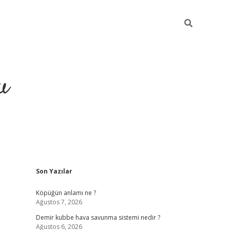
u
Sidebar
Son Yazılar
grand opera bahi
Köpüğün anlamı ne ?
Ağustos 7, 2026
Demir kubbe hava savunma sistemi nedir ?
Ağustos 6, 2026