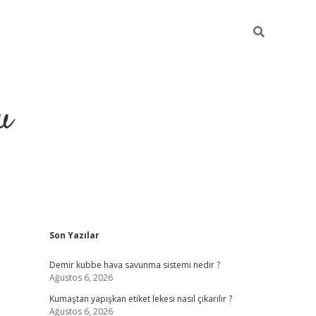
u
Sidebar
Son Yazılar
grand opera bah
Demir kubbe hava savunma sistemi nedir ?
Ağustos 6, 2026
Kumaştan yapışkan etiket lekesi nasıl çıkarılır ?
Ağustos 6, 2026