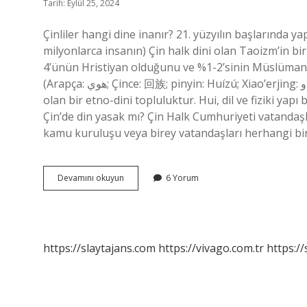
Tarih: Eylül 25, 2024
Çinliler hangi dine inanır? 21. yüzyılın başlarında ya
milyonlarca insanın) Çin halk dini olan Taoizm’in bir
4’ünün Hristiyan olduğunu ve %1-2’sinin Müslüman 
(Arapça: هوي‎; Çince: 回族; pinyin: Huízú; Xiao’erjing: حُوِ ذَو), Çin Halk Cumhuriyeti’nin 56 resmi etnik grubundan biri
olan bir etno-dini topluluktur. Hui, dil ve fiziki yap
Çin’de din yasak mı? Çin Halk Cumhuriyeti vatandaşl
kamu kuruluşu veya birey vatandaşları herhangi b
Çin
Devamını okuyun
6 Yorum
Devletinin
Dini
Nedir
https://slaytajans.com
https://vivago.com.tr
https:/