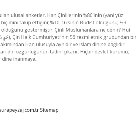
pılan ulusal anketler, Han Çinlilerinin %80’inin (yani yüz
 biçimini takip ettiğini; %10-16’sının Budist olduğunu; %3-
olduğunu göstermiştir. Çinli Müslümanlara ne denir? Hui
ı bakımından Han ulusuyla aynıdır ve İslam dinine bağlıdır.
arı din özgürlüğünün tadını çıkarır. Hiçbir devlet kurumu,
ir dine inanmaya…
/surapeyzaj.com.tr
Sitemap