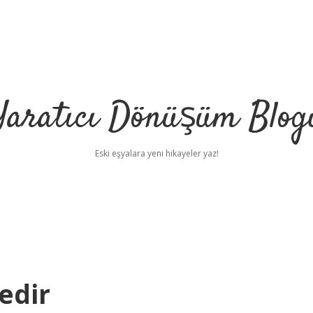
Yaratıcı Dönüşüm Blog
Eski eşyalara yeni hikayeler yaz!
edir