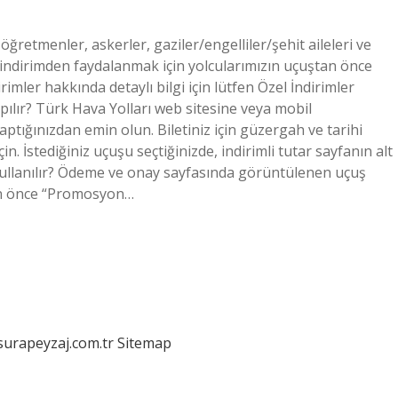
öğretmenler, askerler, gaziler/engelliler/şehit aileleri ve
u indirimden faydalanmak için yolcularımızın uçuştan önce
imler hakkında detaylı bilgi için lütfen Özel İndirimler
apılır? Türk Hava Yolları web sitesine veya mobil
aptığınızdan emin olun. Biletiniz için güzergah ve tarihi
çin. İstediğiniz uçuşu seçtiğinizde, indirimli tutar sayfanın alt
 kullanılır? Ödeme ve onay sayfasında görüntülenen uçuş
den önce “Promosyon…
/surapeyzaj.com.tr
Sitemap