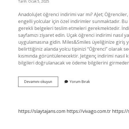
Tarih: Ocak 5, 2025
AnadoluJet öğrenci indirimi var mı? AJet; Öğrenciler, 
engelli yolcular için özel indirimler sunmaktadır. B
gerekli belgeleri teslim etmeleri gerekmektedir. İndir
sayfamızı ziyaret edin. Uçak öğrenci indirimi nasıl y
uygulamasına gidin. Miles&Smiles üyeliğinize giriş y
belirttiğiniz alanda yolcu tipinizi “Öğrenci” olarak se
kısmında görüntülenecektir. Jetgenç indirimi nasıl
bilgileri doğrulanacak ve ödeme bilgilerini girme
Anadolujet
Devamını okuyun
Yorum Bırak
Öğrenci
Indirimi
Nasıl
Yapılır
https://slaytajans.com
https://vivago.com.tr
https:/