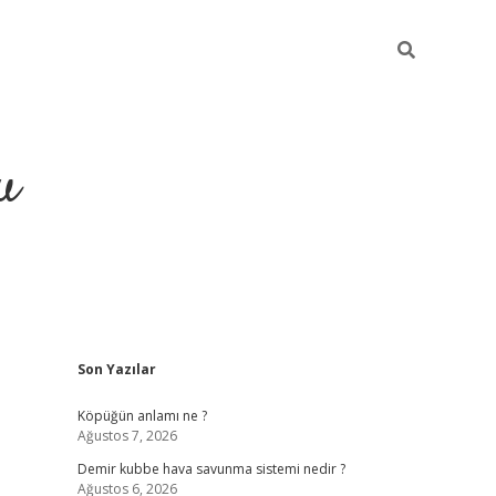
u
Sidebar
Son Yazılar
grand opera bah
Köpüğün anlamı ne ?
Ağustos 7, 2026
Demir kubbe hava savunma sistemi nedir ?
Ağustos 6, 2026