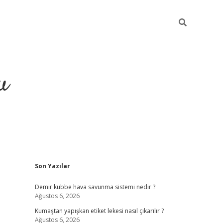
u
Sidebar
Son Yazılar
grand opera bahis
Demir kubbe hava savunma sistemi nedir ?
Ağustos 6, 2026
Kumaştan yapışkan etiket lekesi nasıl çıkarılır ?
Ağustos 6, 2026