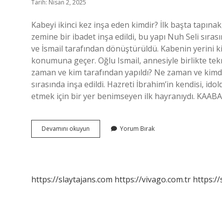
Tarih: Nisan 2, 2025
Kabeyi ikinci kez inşa eden kimdir? İlk başta tapına
zemine bir ibadet inşa edildi, bu yapı Nuh Seli sıras
ve İsmail tarafından dönüştürüldü. Kabenin yerini k
konumuna geçer. Oğlu Ismail, annesiyle birlikte tek
zaman ve kim tarafından yapıldı? Ne zaman ve kim
sırasında inşa edildi. Hazreti İbrahim’in kendisi, ido
etmek için bir yer benimseyen ilk hayranıydı. KAAB
Kabeyi
Devamını okuyun
Yorum Bırak
Ilk
Kim
Inşaa
Etti
https://slaytajans.com
https://vivago.com.tr
https:/