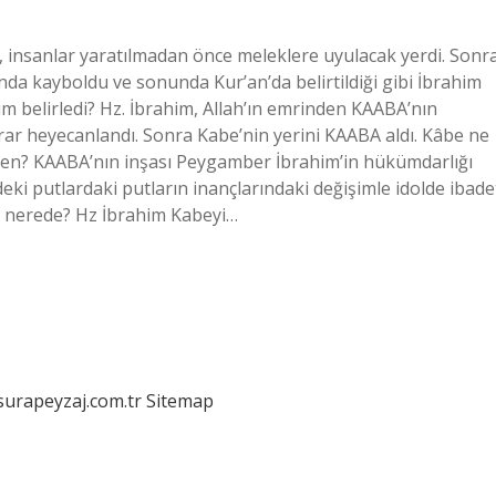
k, insanlar yaratılmadan önce meleklere uyulacak yerdi. Sonr
ında kayboldu ve sonunda Kur’an’da belirtildiği gibi İbrahim
im belirledi? Hz. İbrahim, Allah’ın emrinden KAABA’nın
rar heyecanlandı. Sonra Kabe’nin yerini KAABA aldı. Kâbe ne
den? KAABA’nın inşası Peygamber İbrahim’in hükümdarlığı
ldeki putlardaki putların inançlarındaki değişimle idolde ibade
A nerede? Hz İbrahim Kabeyi…
/surapeyzaj.com.tr
Sitemap