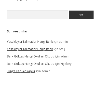
Arama
Son yorumlar
Yasaklayıcı Talimatlar Hangi Renk
için
admin
Yasaklayıcı Talimatlar Hangi Renk
için
Ateş
Berk Göktaş Hangi Okulları Okudu
için
admin
Berk Göktaş Hangi Okulları Okudu
için
Yiğitbey
Lunge Kaç Set Yapılır
için
admin
pera bahis