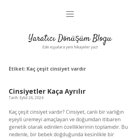
menüyü
Anasayfa
aç
Gizlilik Politikası
Yaratıcı Dönüşüm Blogu
Yasal Uyarı
Eski eşyalara yeni hikayeler yaz!
Hakkımızda
Etiket:
Kaç çeşit cinsiyet vardır
Cinsiyetler Kaça Ayrılır
Tarih: Eylül 26, 2024
Kaç çeşit cinsiyet vardır? Cinsiyet, canlı bir varlığın
eşeyli üremeyi amaçlayan ve doğumdan itibaren
genetik olarak edinilen özelliklerinin toplamıdır. Bu
nedenle, bir bebek doğduğunda kesinlikle bir