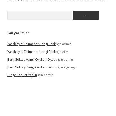
Arama
Son yorumlar
Yasaklayıcı Talimatlar Hangi Renk
için
admin
Yasaklayıcı Talimatlar Hangi Renk
için
Ateş
Berk Göktaş Hangi Okulları Okudu
için
admin
Berk Göktaş Hangi Okulları Okudu
için
Yiğitbey
Lunge Kaç Set Yapılır
için
admin
pera bahis