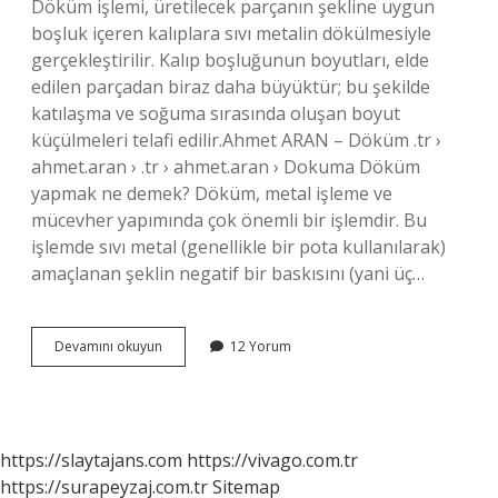
Döküm işlemi, üretilecek parçanın şekline uygun
boşluk içeren kalıplara sıvı metalin dökülmesiyle
gerçekleştirilir. Kalıp boşluğunun boyutları, elde
edilen parçadan biraz daha büyüktür; bu şekilde
katılaşma ve soğuma sırasında oluşan boyut
küçülmeleri telafi edilir.Ahmet ARAN – Döküm .tr ›
ahmet.aran › .tr › ahmet.aran › Dokuma Döküm
yapmak ne demek? Döküm, metal işleme ve
mücevher yapımında çok önemli bir işlemdir. Bu
işlemde sıvı metal (genellikle bir pota kullanılarak)
amaçlanan şeklin negatif bir baskısını (yani üç…
Döküm
Devamını okuyun
12 Yorum
Aşamaları
Nelerdir
https://slaytajans.com
https://vivago.com.tr
https://surapeyzaj.com.tr
Sitemap