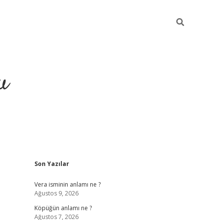
u
Sidebar
Son Yazılar
grand opera bahi
Vera isminin anlamı ne ?
Ağustos 9, 2026
Köpüğün anlamı ne ?
Ağustos 7, 2026