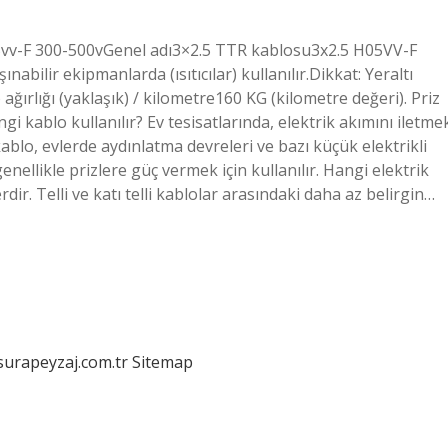
05vv-F 300-500vGenel adı3×2.5 TTR kablosu3x2.5 H05VV-F
ilir ekipmanlarda (ısıtıcılar) kullanılır.Dikkat: Yeraltı
ğırlığı (yaklaşık) / kilometre160 KG (kilometre değeri). Priz
ngi kablo kullanılır? Ev tesisatlarında, elektrik akımını iletme
kablo, evlerde aydınlatma devreleri ve bazı küçük elektrikli
 genellikle prizlere güç vermek için kullanılır. Hangi elektrik
erdir. Telli ve katı telli kablolar arasındaki daha az belirgin…
/surapeyzaj.com.tr
Sitemap