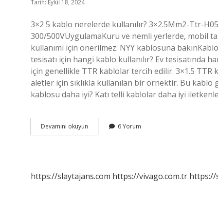
Tarih: Eylül 18, 2024
3×2 5 kablo nerelerde kullanılır? 3×2.5Mm2-Ttr-H
300/500VUygulamaKuru ve nemli yerlerde, mobil taşınab
kullanımı için önerilmez. NYY kablosuna bakınKablo a
tesisatı için hangi kablo kullanılır? Ev tesisatında ha
için genellikle TTR kablolar tercih edilir. 3×1.5 TTR 
aletler için sıklıkla kullanılan bir örnektir. Bu kablo
kablosu daha iyi? Katı telli kablolar daha iyi iletkenl
Evlerde
Devamını okuyun
6 Yorum
Hangi
Elektrik
Kablosu
Kullanılır
https://slaytajans.com
https://vivago.com.tr
https:/