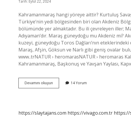
Tarih: Eylül 22, 2024
Kahramanmaraş hangi yöreye aittir? Kurtuluş Savaş
Türkiye’nin yedi bölgesinden biri olan Akdeniz Bölg
bölümünde yer almaktadır. Bu ili çevreleyen iller; M
Adıyaman’dır. Maraş güneydoğu mu Akdeniz mi? Akd
kuzeyi, güneydoğu Toros Dağları’nın eteklerindeki dağ
Maraş, Afşin, Göksun ve Narlı gibi geniş ovalar b
www..trNATUR › heromarasNATUR › heromaras Kah
Kahramanmaraş, Başkonuş ve Yavşan Yaylası, Kap
Maraş
Devamını okuyun
14 Yorum
Hangi
Yöredir
https://slaytajans.com
https://vivago.com.tr
https:/