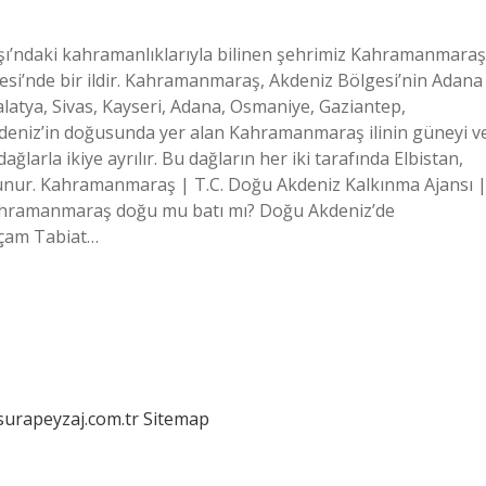
ı’ndaki kahramanlıklarıyla bilinen şehrimiz Kahramanmaraş
esi’nde bir ildir. Kahramanmaraş, Akdeniz Bölgesi’nin Adana
alatya, Sivas, Kayseri, Adana, Osmaniye, Gaziantep,
eniz’in doğusunda yer alan Kahramanmaraş ilinin güneyi v
larla ikiye ayrılır. Bu dağların her iki tarafında Elbistan,
ulunur. Kahramanmaraş | T.C. Doğu Akdeniz Kalkınma Ajansı 
ramanmaraş doğu mu batı mı? Doğu Akdeniz’de
ıçam Tabiat…
/surapeyzaj.com.tr
Sitemap