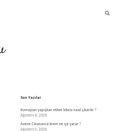
u
Sidebar
Son Yazılar
grand opera bahi
Kumaştan yapışkan etiket lekesi nasıl çıkarılır ?
Ağustos 6, 2026
Avene Cleanance krem ne işe yarar ?
Ağustos 5, 2026