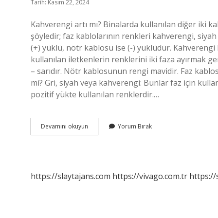
Tarih: Kasım 22, 2024
Kahverengi artı mı? Binalarda kullanılan diğer iki k
şöyledir; faz kablolarının renkleri kahverengi, siya
(+) yüklü, nötr kablosu ise (-) yüklüdür. Kahverengi
kullanılan iletkenlerin renklerini iki faza ayırmak g
– sarıdır. Nötr kablosunun rengi mavidir. Faz kablo
mi? Gri, siyah veya kahverengi: Bunlar faz için kullan
pozitif yükte kullanılan renklerdir.…
Kahverengi
Devamını okuyun
Yorum Bırak
Artı
Mı
Eksi
Mi
https://slaytajans.com
https://vivago.com.tr
https:/