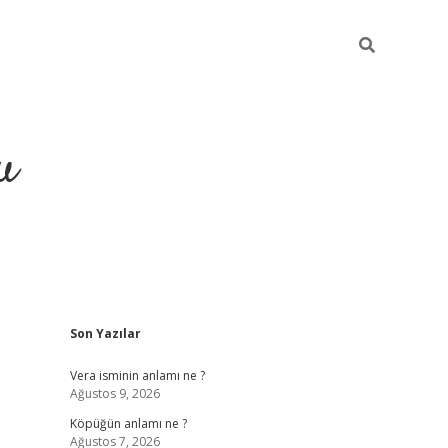
u
Sidebar
Son Yazılar
grand opera bahi
Vera isminin anlamı ne ?
Ağustos 9, 2026
Köpüğün anlamı ne ?
Ağustos 7, 2026