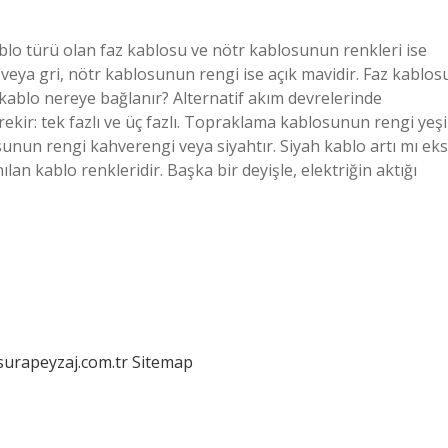
ablo türü olan faz kablosu ve nötr kablosunun renkleri ise
h veya gri, nötr kablosunun rengi ise açık mavidir. Faz kablos
 kablo nereye bağlanır? Alternatif akım devrelerinde
erekir: tek fazlı ve üç fazlı. Topraklama kablosunun rengi yeşi
sunun rengi kahverengi veya siyahtır. Siyah kablo artı mı eks
ılan kablo renkleridir. Başka bir deyişle, elektriğin aktığı
/surapeyzaj.com.tr
Sitemap