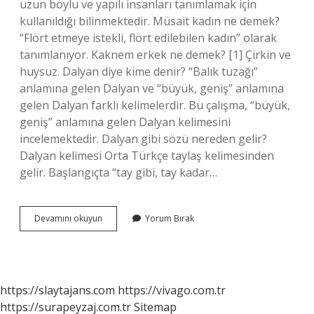
uzun boylu ve yapılı insanları tanımlamak için
kullanıldığı bilinmektedir. Müsait kadın ne demek?
“Flört etmeye istekli, flört edilebilen kadın” olarak
tanımlanıyor. Kaknem erkek ne demek? [1] Çirkin ve
huysuz. Dalyan diye kime denir? “Balık tuzağı”
anlamına gelen Dalyan ve “büyük, geniş” anlamına
gelen Dalyan farklı kelimelerdir. Bu çalışma, “büyük,
geniş” anlamına gelen Dalyan kelimesini
incelemektedir. Dalyan gibi sözü nereden gelir?
Dalyan kelimesi Orta Türkçe taylaş kelimesinden
gelir. Başlangıçta “tay gibi, tay kadar…
Kazulet
Devamını okuyun
Yorum Bırak
Kadın
Ne
Demek
https://slaytajans.com
https://vivago.com.tr
https://surapeyzaj.com.tr
Sitemap