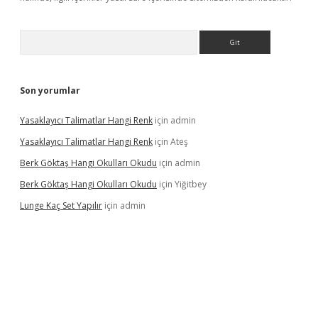
Arama
Son yorumlar
Yasaklayıcı Talimatlar Hangi Renk
için
admin
Yasaklayıcı Talimatlar Hangi Renk
için
Ateş
Berk Göktaş Hangi Okulları Okudu
için
admin
Berk Göktaş Hangi Okulları Okudu
için
Yiğitbey
Lunge Kaç Set Yapılır
için
admin
pera bahis