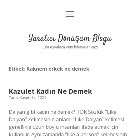
menüyü
Anasayfa
aç
Gizlilik Politikası
Yaratıcı Dönüşüm Blogu
Yasal Uyarı
Eski eşyalara yeni hikayeler yaz!
Hakkımızda
Etiket:
Kaknem erkek ne demek
Kazulet Kadın Ne Demek
Tarih: Kasım 14, 2024
Dalyan gibi kadın ne demek? TDK Sözlük “Like
Dalyan” kelimesinin anlamı “Like Dalyan” kelimesi
genellikle uzun boylu insanları ifade etmek için
kullanılır. Aynı zamanda “like a person” kelimesinin