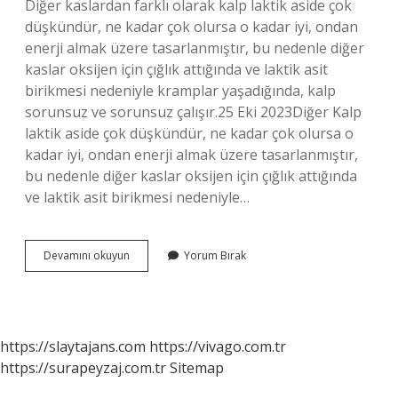
Diğer kaslardan farklı olarak kalp laktik aside çok
düşkündür, ne kadar çok olursa o kadar iyi, ondan
enerji almak üzere tasarlanmıştır, bu nedenle diğer
kaslar oksijen için çığlık attığında ve laktik asit
birikmesi nedeniyle kramplar yaşadığında, kalp
sorunsuz ve sorunsuz çalışır.25 Eki 2023Diğer Kalp
laktik aside çok düşkündür, ne kadar çok olursa o
kadar iyi, ondan enerji almak üzere tasarlanmıştır,
bu nedenle diğer kaslar oksijen için çığlık attığında
ve laktik asit birikmesi nedeniyle…
Kalp
Devamını okuyun
Yorum Bırak
Kası
Neden
Yorulmaz
https://slaytajans.com
https://vivago.com.tr
https://surapeyzaj.com.tr
Sitemap