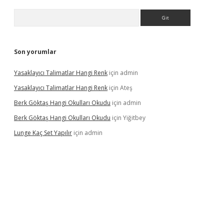
Arama
Son yorumlar
Yasaklayıcı Talimatlar Hangi Renk
için
admin
Yasaklayıcı Talimatlar Hangi Renk
için
Ateş
Berk Göktaş Hangi Okulları Okudu
için
admin
Berk Göktaş Hangi Okulları Okudu
için
Yiğitbey
Lunge Kaç Set Yapılır
için
admin
pera bahis