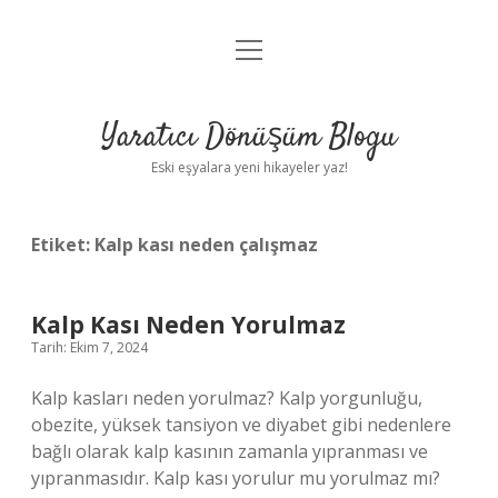
menüyü
Anasayfa
aç
Gizlilik Politikası
Yaratıcı Dönüşüm Blogu
Yasal Uyarı
Eski eşyalara yeni hikayeler yaz!
Hakkımızda
Etiket:
Kalp kası neden çalışmaz
Kalp Kası Neden Yorulmaz
Tarih: Ekim 7, 2024
Kalp kasları neden yorulmaz? Kalp yorgunluğu,
obezite, yüksek tansiyon ve diyabet gibi nedenlere
bağlı olarak kalp kasının zamanla yıpranması ve
yıpranmasıdır. Kalp kası yorulur mu yorulmaz mı?