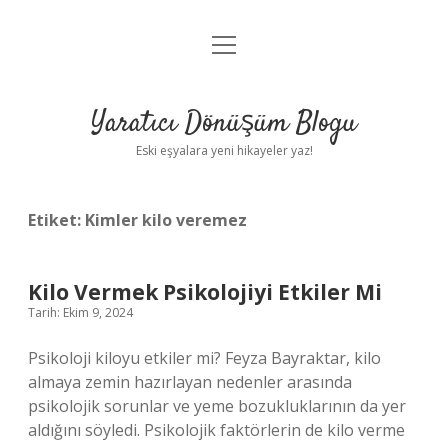
menüyü
Anasayfa
aç
Gizlilik Politikası
Yaratıcı Dönüşüm Blogu
Yasal Uyarı
Eski eşyalara yeni hikayeler yaz!
Hakkımızda
Etiket:
Kimler kilo veremez
Kilo Vermek Psikolojiyi Etkiler Mi
Tarih: Ekim 9, 2024
Psikoloji kiloyu etkiler mi? Feyza Bayraktar, kilo
almaya zemin hazırlayan nedenler arasında
psikolojik sorunlar ve yeme bozukluklarının da yer
aldığını söyledi. Psikolojik faktörlerin de kilo verme