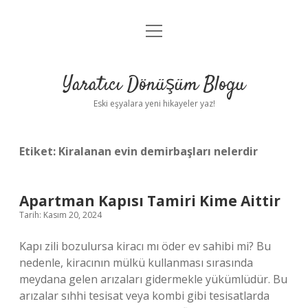
menüyü
Anasayfa
aç
Gizlilik Politikası
Yaratıcı Dönüşüm Blogu
Yasal Uyarı
Eski eşyalara yeni hikayeler yaz!
Hakkımızda
Etiket:
Kiralanan evin demirbaşları nelerdir
Apartman Kapısı Tamiri Kime Aittir
Tarih: Kasım 20, 2024
Kapı zili bozulursa kiracı mı öder ev sahibi mi? Bu
nedenle, kiracının mülkü kullanması sırasında
meydana gelen arızaları gidermekle yükümlüdür. Bu
arızalar sıhhi tesisat veya kombi gibi tesisatlarda