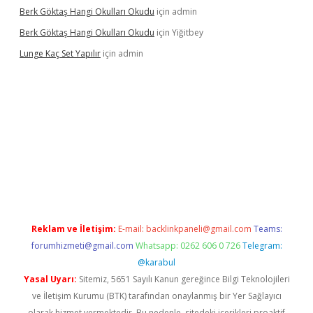
Berk Göktaş Hangi Okulları Okudu
için
admin
Berk Göktaş Hangi Okulları Okudu
için
Yiğitbey
Lunge Kaç Set Yapılır
için
admin
pera bahis
Reklam ve İletişim:
E-mail:
backlinkpaneli@gmail.com
Teams:
forumhizmeti@gmail.com
Whatsapp: 0262 606 0 726
Telegram:
@karabul
Yasal Uyarı:
Sitemiz, 5651 Sayılı Kanun gereğince Bilgi Teknolojileri
ve İletişim Kurumu (BTK) tarafından onaylanmış bir Yer Sağlayıcı
olarak hizmet vermektedir. Bu nedenle, sitedeki içerikleri proaktif