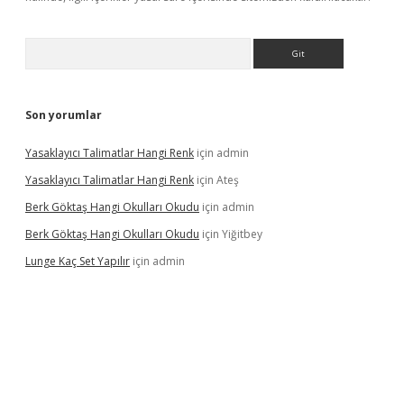
Arama
Son yorumlar
Yasaklayıcı Talimatlar Hangi Renk
için
admin
Yasaklayıcı Talimatlar Hangi Renk
için
Ateş
Berk Göktaş Hangi Okulları Okudu
için
admin
Berk Göktaş Hangi Okulları Okudu
için
Yiğitbey
Lunge Kaç Set Yapılır
için
admin
pera bahis