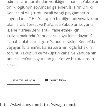
adının Tanrı tarafından verildiğine inanılır. Yakup’un
on iki oğlunun soyundan gelenler, İsrail’in On İki
Kabilesini oluşturdu. İsrail hangi peygamberin
soyundandır? Hz. Yakup’un bir diğer adı veya lakabı
olan İsrâil, Tevrat ve Kur’an’da Yakup’un soyunu
(Bene Yisrael/Beni İsrâîl) ifade etmek için
kullanılmaktadır. Yahudilerin soyu kime dayanır?
Tanah anlatılarına göre Yahudiler aslen Kenan’da
yaşayan İbrahim’in, karısı Sara’nın, oğlu İshak’ın,
torunu Yakup’un ve Yakup’un karısı ve Yehuda’nın
annesi Lea’nın soyundan gelirler ve bu atalardan
sıkça…
İSrail
Devamını okuyun
Yorum Bırak
Kim
Soyundan
https://slaytajans.com
https://vivago.com.tr