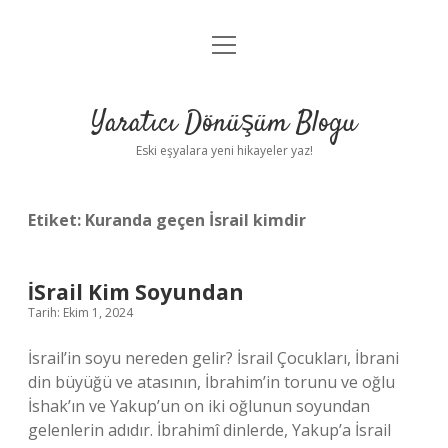
menüyü
Anasayfa
aç
Gizlilik Politikası
Yaratıcı Dönüşüm Blogu
Yasal Uyarı
Eski eşyalara yeni hikayeler yaz!
Hakkımızda
Etiket:
Kuranda geçen İsrail kimdir
İSrail Kim Soyundan
Tarih: Ekim 1, 2024
İsrail’in soyu nereden gelir? İsrail Çocukları, İbrani
din büyüğü ve atasının, İbrahim’in torunu ve oğlu
İshak’ın ve Yakup’un on iki oğlunun soyundan
gelenlerin adıdır. İbrahimî dinlerde, Yakup’a İsrail