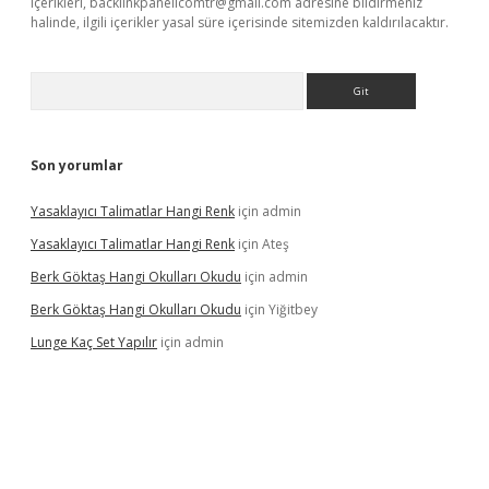
içerikleri,
backlinkpanelicomtr@gmail.com
adresine bildirmeniz
halinde, ilgili içerikler yasal süre içerisinde sitemizden kaldırılacaktır.
Arama
Son yorumlar
Yasaklayıcı Talimatlar Hangi Renk
için
admin
Yasaklayıcı Talimatlar Hangi Renk
için
Ateş
Berk Göktaş Hangi Okulları Okudu
için
admin
Berk Göktaş Hangi Okulları Okudu
için
Yiğitbey
Lunge Kaç Set Yapılır
için
admin