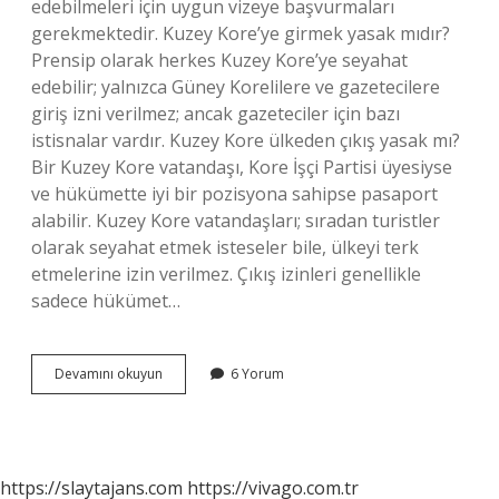
edebilmeleri için uygun vizeye başvurmaları
gerekmektedir. Kuzey Kore’ye girmek yasak mıdır?
Prensip olarak herkes Kuzey Kore’ye seyahat
edebilir; yalnızca Güney Korelilere ve gazetecilere
giriş izni verilmez; ancak gazeteciler için bazı
istisnalar vardır. Kuzey Kore ülkeden çıkış yasak mı?
Bir Kuzey Kore vatandaşı, Kore İşçi Partisi üyesiyse
ve hükümette iyi bir pozisyona sahipse pasaport
alabilir. Kuzey Kore vatandaşları; sıradan turistler
olarak seyahat etmek isteseler bile, ülkeyi terk
etmelerine izin verilmez. Çıkış izinleri genellikle
sadece hükümet…
Kuzey
Devamını okuyun
6 Yorum
Koreye
Gitmek
Yasak
Mi
https://slaytajans.com
https://vivago.com.tr