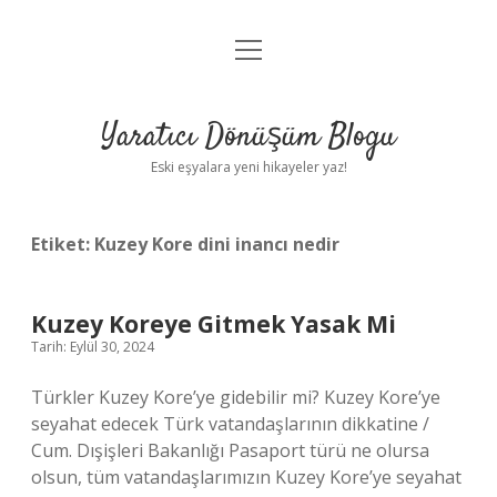
menüyü
Anasayfa
aç
Gizlilik Politikası
Yaratıcı Dönüşüm Blogu
Yasal Uyarı
Eski eşyalara yeni hikayeler yaz!
Hakkımızda
Etiket:
Kuzey Kore dini inancı nedir
Kuzey Koreye Gitmek Yasak Mi
Tarih: Eylül 30, 2024
Türkler Kuzey Kore’ye gidebilir mi? Kuzey Kore’ye
seyahat edecek Türk vatandaşlarının dikkatine /
Cum. Dışişleri Bakanlığı Pasaport türü ne olursa
olsun, tüm vatandaşlarımızın Kuzey Kore’ye seyahat