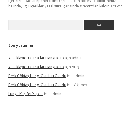
içerikleri,
backlinkpanelicomtr@gmail.com
adresine bildirmeniz
halinde, ilgili içerikler yasal süre içerisinde sitemizden kaldırılacaktır.
Arama
Son yorumlar
Yasaklayıcı Talimatlar Hangi Renk
için
admin
Yasaklayıcı Talimatlar Hangi Renk
için
Ateş
Berk Göktaş Hangi Okulları Okudu
için
admin
Berk Göktaş Hangi Okulları Okudu
için
Yiğitbey
Lunge Kaç Set Yapılır
için
admin