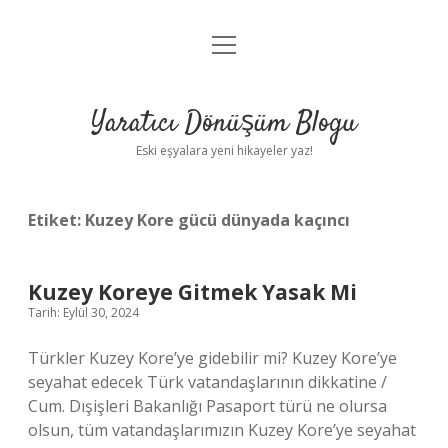
menüyü
Anasayfa
aç
Gizlilik Politikası
Yaratıcı Dönüşüm Blogu
Yasal Uyarı
Eski eşyalara yeni hikayeler yaz!
Hakkımızda
Etiket:
Kuzey Kore gücü dünyada kaçıncı
Kuzey Koreye Gitmek Yasak Mi
Tarih: Eylül 30, 2024
Türkler Kuzey Kore’ye gidebilir mi? Kuzey Kore’ye
seyahat edecek Türk vatandaşlarının dikkatine /
Cum. Dışişleri Bakanlığı Pasaport türü ne olursa
olsun, tüm vatandaşlarımızın Kuzey Kore’ye seyahat