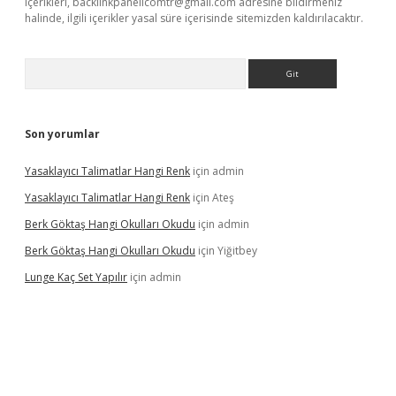
içerikleri,
backlinkpanelicomtr@gmail.com
adresine bildirmeniz
halinde, ilgili içerikler yasal süre içerisinde sitemizden kaldırılacaktır.
Arama
Son yorumlar
Yasaklayıcı Talimatlar Hangi Renk
için
admin
Yasaklayıcı Talimatlar Hangi Renk
için
Ateş
Berk Göktaş Hangi Okulları Okudu
için
admin
Berk Göktaş Hangi Okulları Okudu
için
Yiğitbey
Lunge Kaç Set Yapılır
için
admin