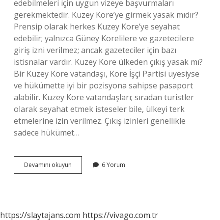
edebilmeleri için uygun vizeye başvurmaları
gerekmektedir. Kuzey Kore’ye girmek yasak mıdır?
Prensip olarak herkes Kuzey Kore’ye seyahat
edebilir; yalnızca Güney Korelilere ve gazetecilere
giriş izni verilmez; ancak gazeteciler için bazı
istisnalar vardır. Kuzey Kore ülkeden çıkış yasak mı?
Bir Kuzey Kore vatandaşı, Kore İşçi Partisi üyesiyse
ve hükümette iyi bir pozisyona sahipse pasaport
alabilir. Kuzey Kore vatandaşları; sıradan turistler
olarak seyahat etmek isteseler bile, ülkeyi terk
etmelerine izin verilmez. Çıkış izinleri genellikle
sadece hükümet…
Kuzey
Devamını okuyun
6 Yorum
Koreye
Gitmek
Yasak
Mi
https://slaytajans.com
https://vivago.com.tr