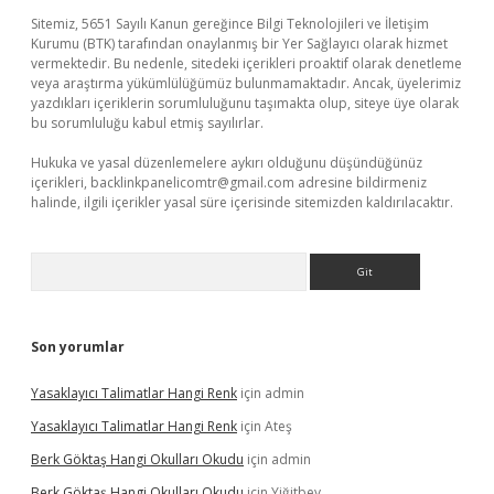
Sitemiz, 5651 Sayılı Kanun gereğince Bilgi Teknolojileri ve İletişim
Kurumu (BTK) tarafından onaylanmış bir Yer Sağlayıcı olarak hizmet
vermektedir. Bu nedenle, sitedeki içerikleri proaktif olarak denetleme
veya araştırma yükümlülüğümüz bulunmamaktadır. Ancak, üyelerimiz
yazdıkları içeriklerin sorumluluğunu taşımakta olup, siteye üye olarak
bu sorumluluğu kabul etmiş sayılırlar.
Hukuka ve yasal düzenlemelere aykırı olduğunu düşündüğünüz
içerikleri,
backlinkpanelicomtr@gmail.com
adresine bildirmeniz
halinde, ilgili içerikler yasal süre içerisinde sitemizden kaldırılacaktır.
Arama
Son yorumlar
Yasaklayıcı Talimatlar Hangi Renk
için
admin
Yasaklayıcı Talimatlar Hangi Renk
için
Ateş
Berk Göktaş Hangi Okulları Okudu
için
admin
Berk Göktaş Hangi Okulları Okudu
için
Yiğitbey