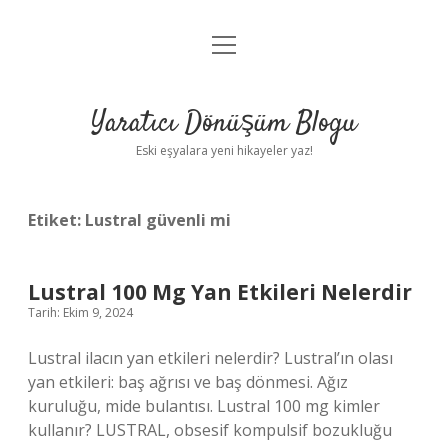
menüyü
Anasayfa
aç
Gizlilik Politikası
Yaratıcı Dönüşüm Blogu
Yasal Uyarı
Eski eşyalara yeni hikayeler yaz!
Hakkımızda
Etiket:
Lustral güvenli mi
Lustral 100 Mg Yan Etkileri Nelerdir
Tarih: Ekim 9, 2024
Lustral ilacın yan etkileri nelerdir? Lustral’ın olası
yan etkileri: baş ağrısı ve baş dönmesi. Ağız
kuruluğu, mide bulantısı. Lustral 100 mg kimler
kullanır? LUSTRAL, obsesif kompulsif bozukluğu