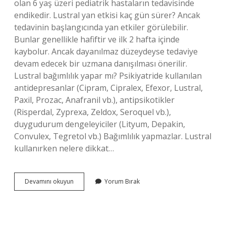
olan 6 yaş üzeri pediatrik hastaların tedavisinde
endikedir. Lustral yan etkisi kaç gün sürer? Ancak
tedavinin başlangıcında yan etkiler görülebilir.
Bunlar genellikle hafiftir ve ilk 2 hafta içinde
kaybolur. Ancak dayanılmaz düzeydeyse tedaviye
devam edecek bir uzmana danışılması önerilir.
Lustral bağımlılık yapar mı? Psikiyatride kullanılan
antidepresanlar (Cipram, Cipralex, Efexor, Lustral,
Paxil, Prozac, Anafranil vb.), antipsikotikler
(Risperdal, Zyprexa, Zeldox, Seroquel vb.),
duygudurum dengeleyiciler (Lityum, Depakin,
Convulex, Tegretol vb.) Bağımlılık yapmazlar. Lustral
kullanırken nelere dikkat…
Lustral
Devamını okuyun
Yorum Bırak
100
Mg
Yan
Etkileri