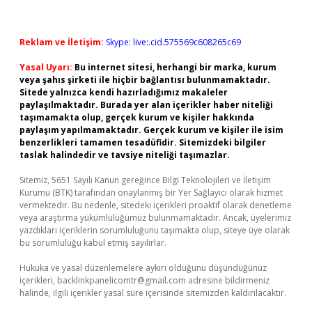
Reklam ve İletişim:
Skype: live:.cid.575569c608265c69
Yasal Uyarı:
Bu internet sitesi, herhangi bir marka, kurum
veya şahıs şirketi ile hiçbir bağlantısı bulunmamaktadır.
Sitede yalnızca kendi hazırladığımız makaleler
paylaşılmaktadır. Burada yer alan içerikler haber niteliği
taşımamakta olup, gerçek kurum ve kişiler hakkında
paylaşım yapılmamaktadır. Gerçek kurum ve kişiler ile isim
benzerlikleri tamamen tesadüfidir. Sitemizdeki bilgiler
taslak halindedir ve tavsiye niteliği taşımazlar.
Sitemiz, 5651 Sayılı Kanun gereğince Bilgi Teknolojileri ve İletişim
Kurumu (BTK) tarafından onaylanmış bir Yer Sağlayıcı olarak hizmet
vermektedir. Bu nedenle, sitedeki içerikleri proaktif olarak denetleme
veya araştırma yükümlülüğümüz bulunmamaktadır. Ancak, üyelerimiz
yazdıkları içeriklerin sorumluluğunu taşımakta olup, siteye üye olarak
bu sorumluluğu kabul etmiş sayılırlar.
Hukuka ve yasal düzenlemelere aykırı olduğunu düşündüğünüz
içerikleri,
backlinkpanelicomtr@gmail.com
adresine bildirmeniz
halinde, ilgili içerikler yasal süre içerisinde sitemizden kaldırılacaktır.