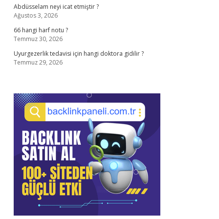
Abdüsselam neyi icat etmiştir ?
Ağustos 3, 2026
66 hangi harf notu ?
Temmuz 30, 2026
Uyurgezerlik tedavisi için hangi doktora gidilir ?
Temmuz 29, 2026