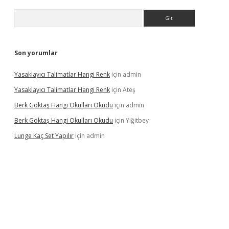
Arama
Son yorumlar
Yasaklayıcı Talimatlar Hangi Renk
için
admin
Yasaklayıcı Talimatlar Hangi Renk
için
Ateş
Berk Göktaş Hangi Okulları Okudu
için
admin
Berk Göktaş Hangi Okulları Okudu
için
Yiğitbey
Lunge Kaç Set Yapılır
için
admin
pera bahis