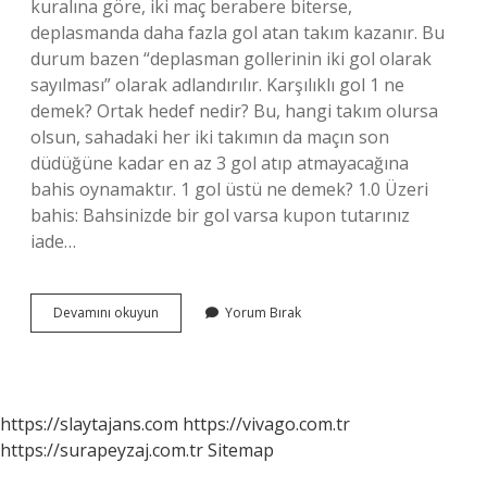
kuralına göre, iki maç berabere biterse,
deplasmanda daha fazla gol atan takım kazanır. Bu
durum bazen “deplasman gollerinin iki gol olarak
sayılması” olarak adlandırılır. Karşılıklı gol 1 ne
demek? Ortak hedef nedir? Bu, hangi takım olursa
olsun, sahadaki her iki takımın da maçın son
düdüğüne kadar en az 3 gol atıp atmayacağına
bahis oynamaktır. 1 gol üstü ne demek? 1.0 Üzeri
bahis: Bahsinizde bir gol varsa kupon tutarınız
iade…
Sıradaki
Devamını okuyun
Yorum Bırak
Gol
1
Gol
Ne
Demek
https://slaytajans.com
https://vivago.com.tr
https://surapeyzaj.com.tr
Sitemap