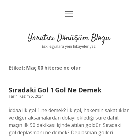
menüyü
Anasayfa
aç
Gizlilik Politikası
Yaratıcı Dönüşüm Blogu
Yasal Uyarı
Eski eşyalara yeni hikayeler yaz!
Hakkımızda
Etiket:
Maç 00 biterse ne olur
Sıradaki Gol 1 Gol Ne Demek
Tarih: Kasım 5, 2024
İddaa ilk gol 1 ne demek? İlk gol, hakemin sakatlıklar
ve diğer aksamalardan dolayı eklediği süre dahil,
maçın ilk 90 dakikası içinde atılan goldür. Sıradaki
gol deplasmanı ne demek? Deplasman golleri