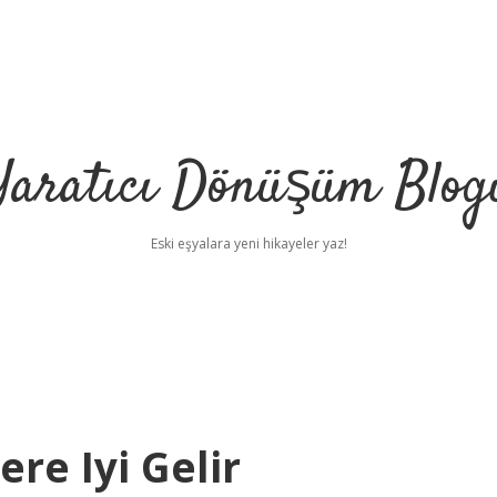
Yaratıcı Dönüşüm Blog
Eski eşyalara yeni hikayeler yaz!
re Iyi Gelir