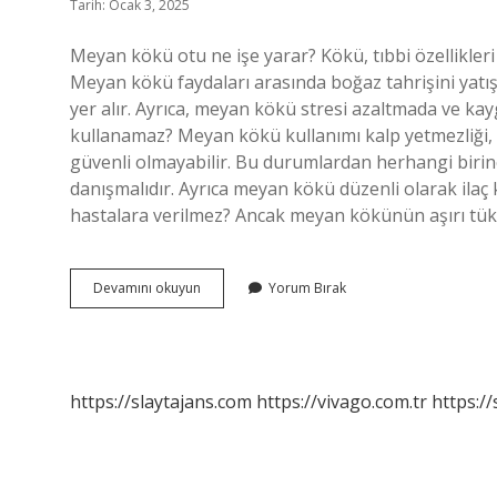
Tarih: Ocak 3, 2025
Meyan kökü otu ne işe yarar? Kökü, tıbbi özellikleri 
Meyan kökü faydaları arasında boğaz tahrişini yatı
yer alır. Ayrıca, meyan kökü stresi azaltmada ve ka
kullanamaz? Meyan kökü kullanımı kalp yetmezliği, 
güvenli olmayabilir. Bu durumlardan herhangi biri
danışmalıdır. Ayrıca meyan kökü düzenli olarak ilaç 
hastalara verilmez? Ancak meyan kökünün aşırı tüket
Meyan
Devamını okuyun
Yorum Bırak
Kökü
Otu
Nelere
Iyi
Gelir
https://slaytajans.com
https://vivago.com.tr
https:/