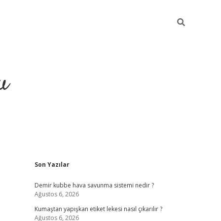
u
Sidebar
Son Yazılar
grand opera bah
Demir kubbe hava savunma sistemi nedir ?
Ağustos 6, 2026
Kumaştan yapışkan etiket lekesi nasıl çıkarılır ?
Ağustos 6, 2026