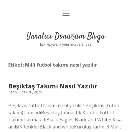
menüyü
Anasayfa
aç
Gizlilik Politikası
Yaratıcı Dönüşüm Blogu
Yasal Uyarı
Eski eşyalara yeni hikayeler yaz!
Hakkımızda
Etiket:
Milli futbol takımı nasıl yazılır
Beşiktaş Takımı Nasıl Yazılır
Tarih: Ocak 26, 2025
Beşiktaş futbol takımı nasıl yazılır? Beşiktaş (futbol
takımı)Tam adıBeşiktaş Jimnastik Kulübü Futbol
TakımıTakma adıBlack Eagles Black and WhitesKısa
adıBJKRenklerBlack and whiteKuruluş tarihi: 3 Mart