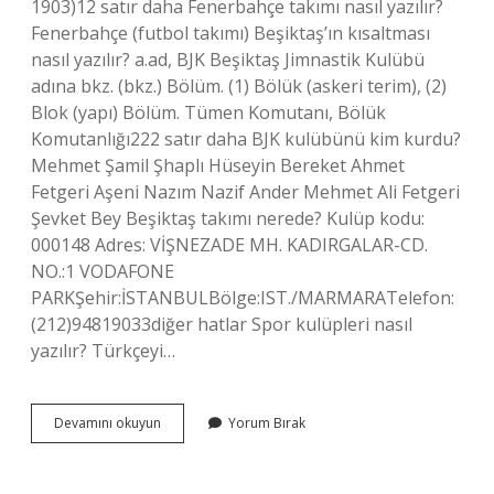
1903)12 satır daha Fenerbahçe takımı nasıl yazılır?
Fenerbahçe (futbol takımı) Beşiktaş’ın kısaltması
nasıl yazılır? a.ad, BJK Beşiktaş Jimnastik Kulübü
adına bkz. (bkz.) Bölüm. (1) Bölük (askeri terim), (2)
Blok (yapı) Bölüm. Tümen Komutanı, Bölük
Komutanlığı222 satır daha BJK kulübünü kim kurdu?
Mehmet Şamil Şhaplı Hüseyin Bereket Ahmet
Fetgeri Aşeni Nazım Nazif Ander Mehmet Ali Fetgeri
Şevket Bey Beşiktaş takımı nerede? Kulüp kodu:
000148 Adres: VİŞNEZADE MH. KADIRGALAR-CD.
NO.:1 VODAFONE
PARKŞehir:İSTANBULBölge:IST./MARMARATelefon:
(212)94819033diğer hatlar Spor kulüpleri nasıl
yazılır? Türkçeyi…
Beşiktaş
Devamını okuyun
Yorum Bırak
Takımı
Nasıl
Yazılır