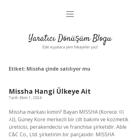
menüyü
Anasayfa
aç
Gizlilik Politikası
Yaratıcı Dönüşüm Blogu
Yasal Uyarı
Eski eşyalara yeni hikayeler yaz!
Hakkımızda
Etiket:
Missha çinde satılıyor mu
Missha Hangi Ülkeye Ait
Tarih: Ekim 1, 2024
Missha markası kimin? Bayan MISSHA (Korece: 미
샤), Güney Kore merkezli bir cilt bakımı ve kozmetik
üreticisi, perakendecisi ve franchise şirketidir. Able
C&C Co., Ltd. şirketinin bir parçasıdır. MISSHA