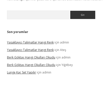
Arama
Son yorumlar
Yasaklayıcı Talimatlar Hangi Renk
için
admin
Yasaklayıcı Talimatlar Hangi Renk
için
Ateş
Berk Göktaş Hangi Okulları Okudu
için
admin
Berk Göktaş Hangi Okulları Okudu
için
Yiğitbey
Lunge Kaç Set Yapılır
için
admin
grand opera bahis