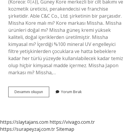
(Korece: 미샤), Güney Kore merkezli bir cilt bakımı ve
kozmetik üreticisi, perakendecisi ve franchise
şirketidir. Able C&C Co., Ltd. şirketinin bir parçasıdır.
Missha Kore malı mı? Kore markası Missha.. Missha
ürünleri doğal mı? Missha güneş kremi yüksek
kaliteli, doğal içeriklerden üretilmiştir. Missha
kimyasal mı? İçerdiği %100 mineral UV engelleyici
filtre yetişkinlerden çocuklara ve hatta bebeklere
kadar her türlü yüzeyde kullanılabilecek kadar temiz
olup hiçbir kimyasal madde içermez. Missha Japon
markası mı? Missha,…
Missha
Devamını okuyun
Yorum Bırak
Hangi
Ülkeye
Ait
https://slaytajans.com
https://vivago.com.tr
https://surapeyzaj.com.tr
Sitemap