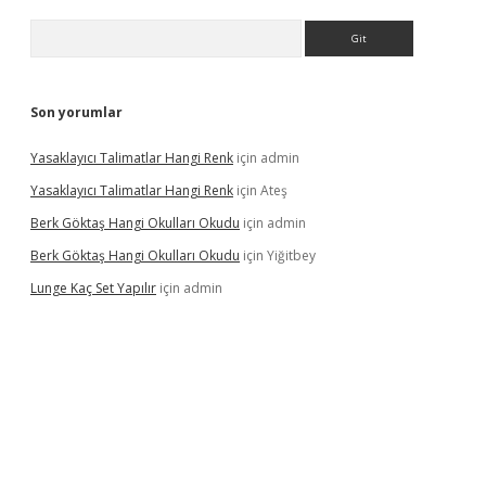
Arama
Son yorumlar
Yasaklayıcı Talimatlar Hangi Renk
için
admin
Yasaklayıcı Talimatlar Hangi Renk
için
Ateş
Berk Göktaş Hangi Okulları Okudu
için
admin
Berk Göktaş Hangi Okulları Okudu
için
Yiğitbey
Lunge Kaç Set Yapılır
için
admin
pera bahis