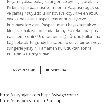
Fırçanız yoksa bulaşık süngeri de aynı işi görebilir.
Kirlenen paspas nasıl temizlenir? Paspası soğuk su
ve çamaşır suyu dolu bir kovaya koyun ve en az 30
dakika bekletin. Paspası tekrar durulayın ve
kuruması için asın. Paspas ucunu beyazlatmak ve
kiri çıkarmak işte bu kadar kolay. Su çeken paspas
nasıl temizlenir? Ürünün temizliği; Ürünü kullanıma
bağlı olarak 10 günde bir sabunlu su ve bir bez veya
süngerle yıkayın. Tamamen kuruduktan sonra
kullanın. Asla doğrudan…
Kıvırcık
Devamını okuyun
Yorum Bırak
Paspas
Nasıl
Temizlenir
https://slaytajans.com
https://vivago.com.tr
https://surapeyzaj.com.tr
Sitemap