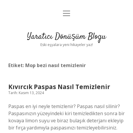
menüyü
Anasayfa
aç
Gizlilik Politikası
Yaratıcı Dönüşüm Blogu
Yasal Uyarı
Eski eşyalara yeni hikayeler yaz!
Hakkımızda
Etiket:
Mop bezi nasıl temizlenir
Kıvırcık Paspas Nasıl Temizlenir
Tarih: Kasım 13, 2024
Paspas en iyi neyle temizlenir? Paspas nasıl silinir?
Paspasınızın yüzeyindeki kiri temizledikten sonra bir
kovaya limon suyu ve biraz bulaşık deterjanı ekleyip
bir fırça yardımıyla paspasınızı temizleyebilirsiniz.